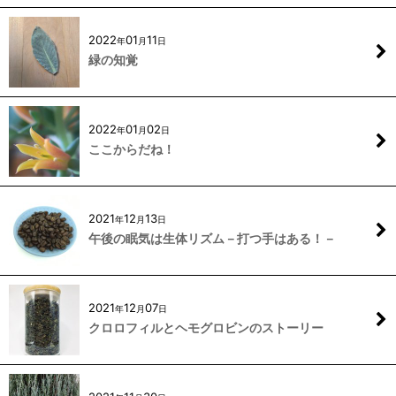
2022
01
11
年
月
日
緑の知覚
2022
01
02
年
月
日
ここからだね！
2021
12
13
年
月
日
午後の眠気は生体リズム－打つ手はある！－
2021
12
07
年
月
日
クロロフィルとヘモグロビンのストーリー