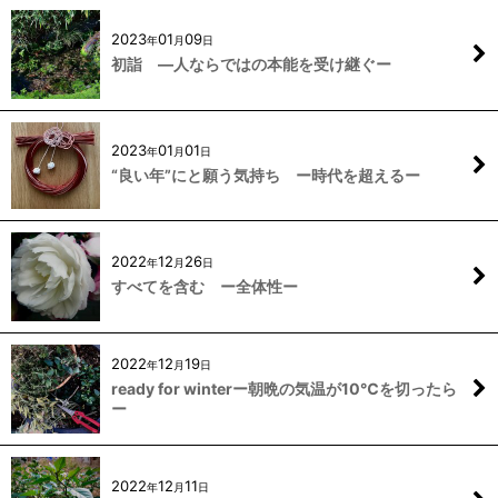
2023
01
09
年
月
日
初詣 —人ならではの本能を受け継ぐー
2023
01
01
年
月
日
“良い年”にと願う気持ち ー時代を超えるー
2022
12
26
年
月
日
すべてを含む ー全体性ー
2022
12
19
年
月
日
ready for winterー朝晩の気温が10℃を切ったら
ー
2022
12
11
年
月
日