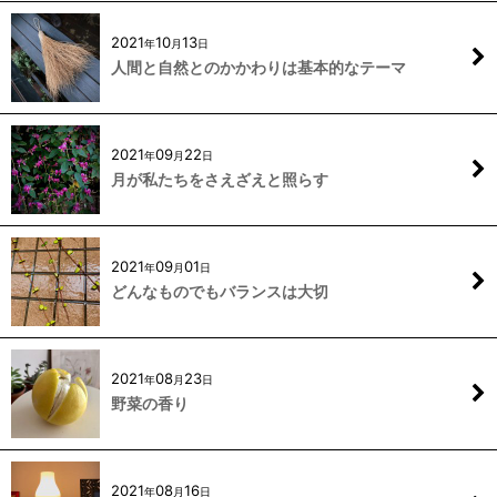
2021
10
13
年
月
日
人間と自然とのかかわりは基本的なテーマ
2021
09
22
年
月
日
月が私たちをさえざえと照らす
2021
09
01
年
月
日
どんなものでもバランスは大切
2021
08
23
年
月
日
野菜の香り
2021
08
16
年
月
日