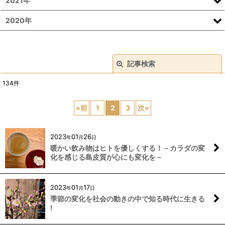
2021年
2020年
記事検索
閉じる
134
件
キーワード
:
«
前
1
2
3
次
»
カテゴリ
:
2023
01
26
年
月
日
絞り込む
暖かい飲み物はヒトを優しくする！－カラダの変
化を感じる島皮質が心にも変化を－
2023
01
17
年
月
日
季節の変化を社会の動きの中で知る時代に生きる
!