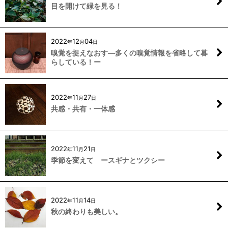
目を開けて緑を見る！
2022
12
04
年
月
日
嗅覚を捉えなおす―多くの嗅覚情報を省略して暮
らしている！ー
2022
11
27
年
月
日
共感・共有・一体感
2022
11
21
年
月
日
季節を変えて ースギナとツクシー
2022
11
14
年
月
日
秋の終わりも美しい。