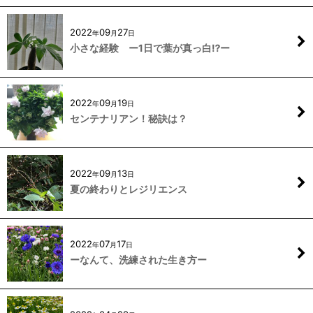
2022
09
27
年
月
日
小さな経験 ー1日で葉が真っ白⁉ー
2022
09
19
年
月
日
センテナリアン！秘訣は？
2022
09
13
年
月
日
夏の終わりとレジリエンス
2022
07
17
年
月
日
ーなんて、洗練された生き方ー