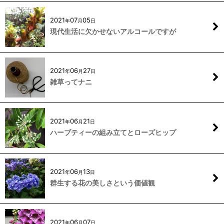
2021
07
05
年
月
日
現代生活に欠かせないアルコールですが
2021
06
27
年
月
日
雑草ってナニ
2021
06
21
年
月
日
ハーブティーの組み立てとローズヒップ
2021
06
13
年
月
日
群生する花の美しさという価値観
2021
06
07
年
月
日