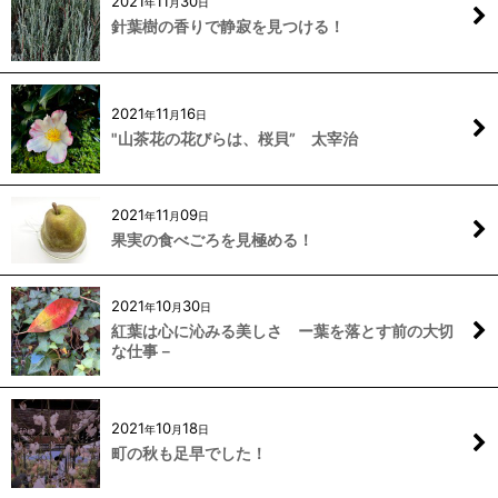
2021
11
30
年
月
日
針葉樹の香りで静寂を見つける！
2021
11
16
年
月
日
"山茶花の花びらは、桜貝” 太宰治
2021
11
09
年
月
日
果実の食べごろを見極める！
2021
10
30
年
月
日
紅葉は心に沁みる美しさ ー葉を落とす前の大切
な仕事－
2021
10
18
年
月
日
町の秋も足早でした！