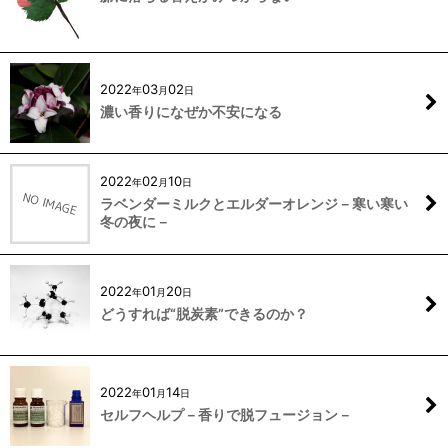
2022
03
02
年
月
日
濃い香りになぜか不安になる
2022
02
10
年
月
日
ラベンダーミルクとエルダーオレンジ－寒い寒い
冬の夜に－
2022
01
20
年
月
日
どうすれば“脱炭素”できるのか？
2022
01
14
年
月
日
セルフヘルプ－香りで脱フュージョン－