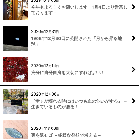
2021
01
03
年
月
日
今年もよろしくお願いしますー1月4日より営業し
ております－
2020
12
31
年
月
日
1968年12月30日に公開された「月から昇る地
球」
2020
12
14
年
月
日
充分に自分自身を大切にすればよい！
2020
12
06
年
月
日
『幸せが壊れる時にはいつも血の匂いがする』 －
生きているものが居る！－
2020
11
08
年
月
日
裏を返せば －多様な発想で考える－