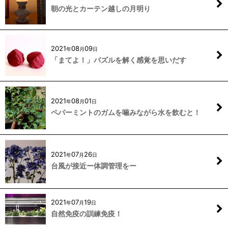
朝の光とカーテン越しの月明り
2021
08
09
年
月
日
「まてよ！」パズルを解く感覚を思いだす
2021
08
01
年
月
日
ペパーミントのガムを噛みながら水を飲むと！
2021
07
26
年
月
日
台風が接近ー体調管理をー
2021
07
19
年
月
日
自然免疫の訓練免疫！