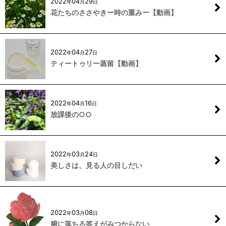
2022
04
29
年
月
日
花たちのささやきー時の重みー【動画】
2022
04
27
年
月
日
ティートゥリー蒸留【動画】
2022
04
16
年
月
日
放課後の○○
2022
03
24
年
月
日
美しさは、見る人の目しだい
2022
03
08
年
月
日
腑に落ちる答えがみつからない