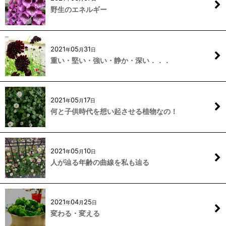
野生のエネルギー
2021
05
31
年
月
日
重い・堅い・強い・静か・深い．．．
2021
05
17
年
月
日
何と子供時代を想い起させる植物なの！
2021
05
10
年
月
日
人が辿る年齢の曲線を私も辿る
2021
04
25
年
月
日
変わる・変える