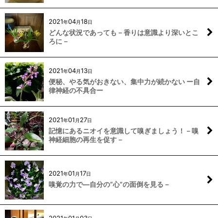
2021
04
18
年
月
日
どんな状況であっても－香りは意識より深いとこ
ろに－
2021
04
13
年
月
日
便秘、やる気がおきない、集中力が続かない ー自
律神経の不具合ー
2021
01
27
年
月
日
記憶にあるニオイを意識して嗅ぎましょう！－嗅
神経細胞の再生を促す－
2021
01
17
年
月
日
嗅覚の力で―自分の“心”の面倒を見る－