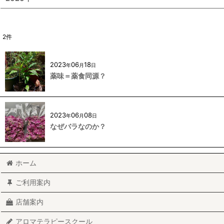
2
件
2023
06
18
年
月
日
薬味＝薬食同源？
2023
06
08
年
月
日
なぜバラなのか？
ホーム
ご利用案内
店舗案内
アロマテラピースクール