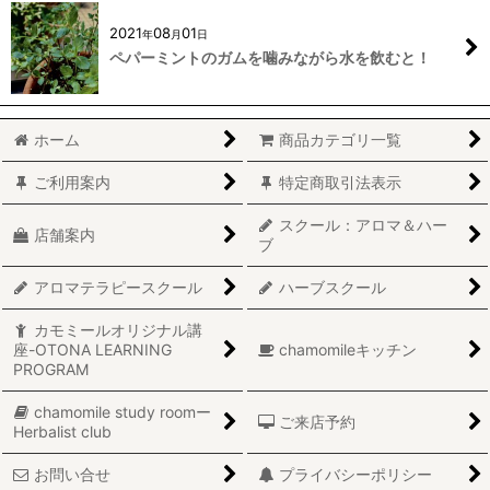
2021
08
01
年
月
日
ペパーミントのガムを噛みながら水を飲むと！
ホーム
商品カテゴリ一覧
ご利用案内
特定商取引法表示
スクール：アロマ＆ハー
店舗案内
ブ
アロマテラピースクール
ハーブスクール
カモミールオリジナル講
座-OTONA LEARNING
chamomileキッチン
PROGRAM
chamomile study roomー
ご来店予約
Herbalist club
お問い合せ
プライバシーポリシー