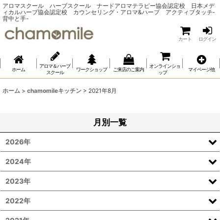
アロマスクール ハーブスクール ナードアロマテラピー協会認定校 日本メデ
ィカルハーブ協会認定校 カウンセリング・アロマ&ハーブ アクティブタッチ‐
背中と手-
カート
ログイン
アロマ＆ハーブ
オンラインショ
ホーム
ワークショップ
ご来店のご案内
マイページ他
スクール
ップ
ホーム
>
chamomileキッチン
>
2021年8月
月別一覧
2026年
2024年
2023年
2022年