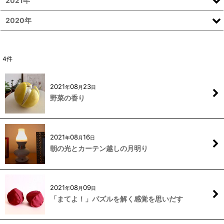
2021年
2020年
4
件
2021
08
23
年
月
日
野菜の香り
2021
08
16
年
月
日
朝の光とカーテン越しの月明り
2021
08
09
年
月
日
「まてよ！」パズルを解く感覚を思いだす