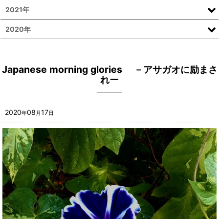
2021年
2020年
Japanese morning glories －アサガオに励まさ
れー
2020
08
17
年
月
日