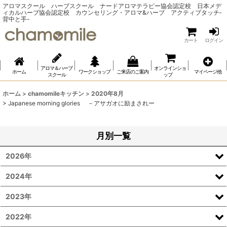
アロマスクール ハーブスクール ナードアロマテラピー協会認定校 日本メデ
ィカルハーブ協会認定校 カウンセリング・アロマ&ハーブ アクティブタッチ‐
背中と手-
カート
ログイン
アロマ＆ハーブ
オンラインショ
ホーム
ワークショップ
ご来店のご案内
マイページ他
スクール
ップ
ホーム
>
chamomileキッチン
>
2020年8月
>
Japanese morning glories －アサガオに励まされー
月別一覧
2026年
2024年
2023年
2022年