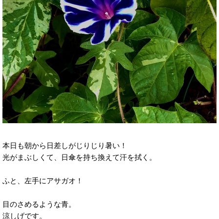
本日も朝から日差しがじりじり暑い！
光がまぶしくて、日傘を持ち換えて汗を拭く。
ふと、左手にアサガオ！
目のさめるような青。
涼しげです。