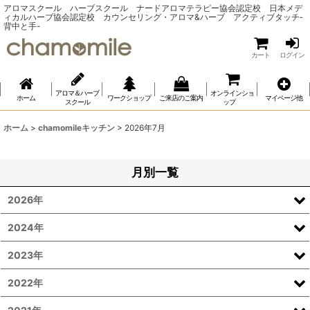
アロマスクール ハーブスクール ナードアロマテラピー協会認定校 日本メデ
ィカルハーブ協会認定校 カウンセリング・アロマ&ハーブ アクティブタッチ‐
背中と手-
カート
ログイン
アロマ＆ハーブ
オンラインショ
ホーム
ワークショップ
ご来店のご案内
マイページ他
スクール
ップ
ホーム
>
chamomileキッチン
>
2026年7月
月別一覧
2026年
2024年
2023年
2022年