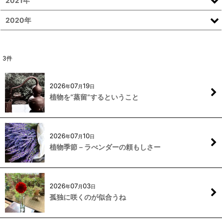
2021年
2020年
3
件
2026
07
19
年
月
日
植物を”蒸留”するということ
2026
07
10
年
月
日
植物季節－ラべンダーの頼もしさー
2026
07
03
年
月
日
孤独に咲くのが似合うね