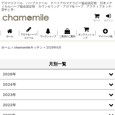
アロマスクール ハーブスクール ナードアロマテラピー協会認定校 日本メデ
ィカルハーブ協会認定校 カウンセリング・アロマ&ハーブ アクティブタッチ‐
背中と手-
カート
ログイン
アロマ＆ハーブ
オンラインショ
ホーム
ワークショップ
ご来店のご案内
マイページ他
スクール
ップ
ホーム
>
chamomileキッチン
>
2026年6月
月別一覧
2026年
2024年
2023年
2022年