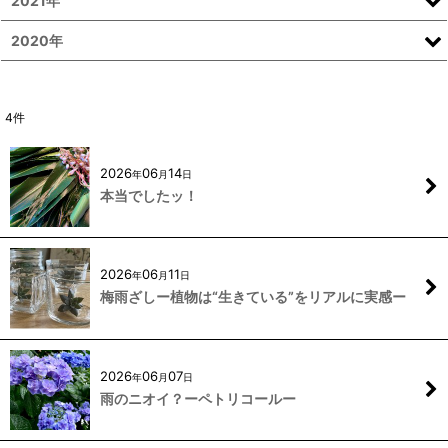
2021年
2020年
4
件
2026
06
14
年
月
日
本当でしたッ！
2026
06
11
年
月
日
梅雨ざしー植物は“生きている”をリアルに実感ー
2026
06
07
年
月
日
雨のニオイ？ーペトリコールー