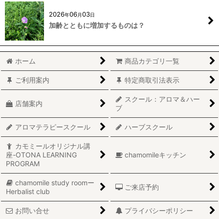
2026
06
03
年
月
日
加齢とともに増加するものは？
ホーム
商品カテゴリ一覧
ご利用案内
特定商取引法表示
スクール：アロマ＆ハー
店舗案内
ブ
アロマテラピースクール
ハーブスクール
カモミールオリジナル講
座-OTONA LEARNING
chamomileキッチン
PROGRAM
chamomile study roomー
ご来店予約
Herbalist club
お問い合せ
プライバシーポリシー