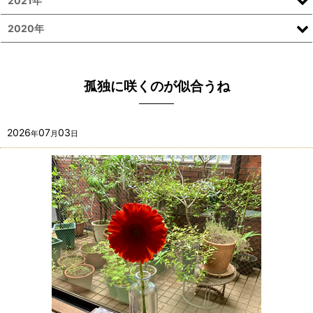
2021年
2020年
孤独に咲くのが似合うね
2026
07
03
年
月
日