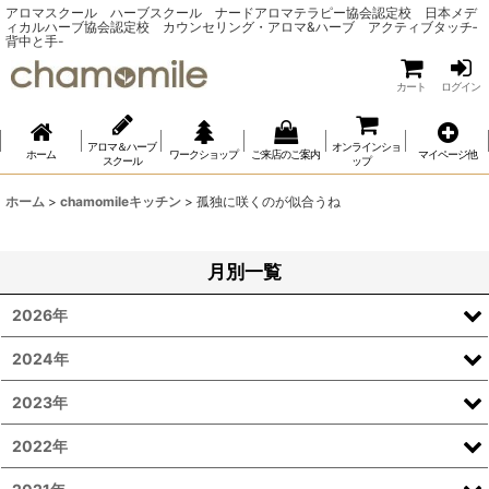
アロマスクール ハーブスクール ナードアロマテラピー協会認定校 日本メデ
ィカルハーブ協会認定校 カウンセリング・アロマ&ハーブ アクティブタッチ‐
背中と手-
カート
ログイン
アロマ＆ハーブ
オンラインショ
ホーム
ワークショップ
ご来店のご案内
マイページ他
スクール
ップ
ホーム
>
chamomileキッチン
>
孤独に咲くのが似合うね
月別一覧
2026年
2024年
2023年
2022年