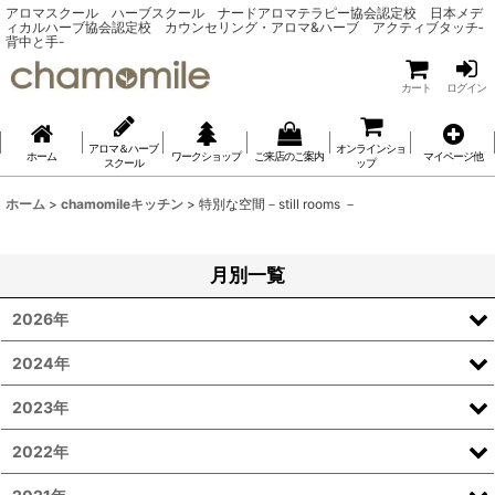
アロマスクール ハーブスクール ナードアロマテラピー協会認定校 日本メデ
ィカルハーブ協会認定校 カウンセリング・アロマ&ハーブ アクティブタッチ‐
背中と手-
カート
ログイン
アロマ＆ハーブ
オンラインショ
ホーム
ワークショップ
ご来店のご案内
マイページ他
スクール
ップ
ホーム
>
chamomileキッチン
>
特別な空間－still rooms －
月別一覧
2026年
2024年
2023年
2022年