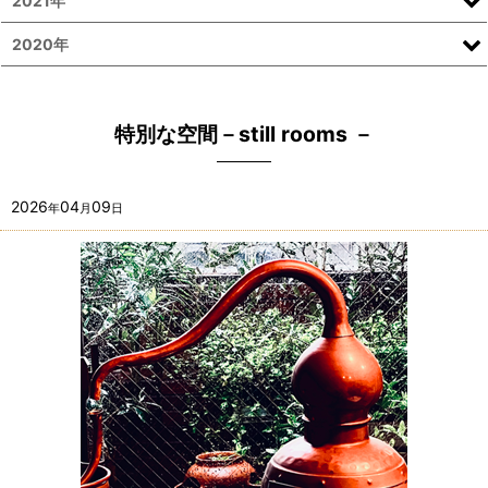
2021年
2020年
特別な空間－still rooms －
2026
04
09
年
月
日