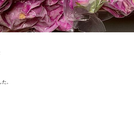
！
した。