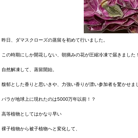
昨日、ダマスクローズの蒸留を初めて行いました。
この時期にしか開花しない、朝摘みの花が圧縮冷凍で届きました
自然解凍して、蒸留開始。
馥郁とした香りと思いきや、力強い香りが漂い参加者を驚かせま
バラが地球上に現れたのは5000万年以前！？
高等植物としてはかなり早い
裸子植物から被子植物へと変化して、