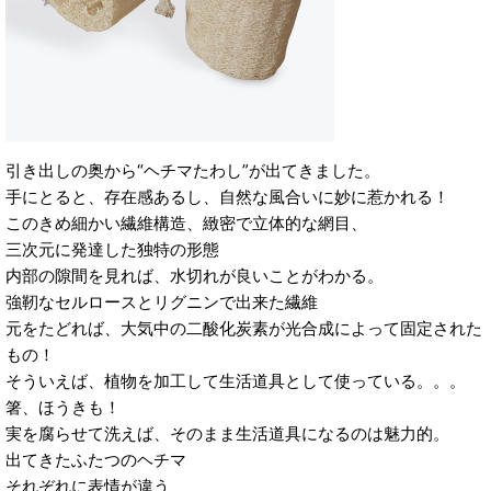
引き出しの奥から“ヘチマたわし”が出てきました。
手にとると、存在感あるし、自然な風合いに妙に惹かれる！
このきめ細かい繊維構造、緻密で立体的な網目、
三次元に発達した独特の形態
内部の隙間を見れば、水切れが良いことがわかる。
強靭なセルロースとリグニンで出来た繊維
元をたどれば、大気中の二酸化炭素が光合成によって固定された
もの！
そういえば、植物を加工して生活道具として使っている。。。
箸、ほうきも！
実を腐らせて洗えば、そのまま生活道具になるのは魅力的。
出てきたふたつのヘチマ
それぞれに表情が違う、