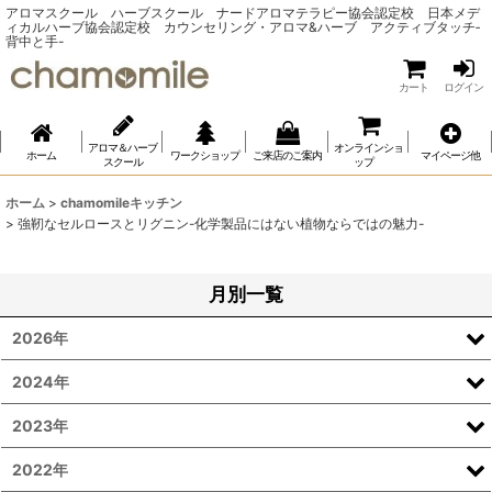
アロマスクール ハーブスクール ナードアロマテラピー協会認定校 日本メデ
ィカルハーブ協会認定校 カウンセリング・アロマ&ハーブ アクティブタッチ‐
背中と手-
カート
ログイン
アロマ＆ハーブ
オンラインショ
ホーム
ワークショップ
ご来店のご案内
マイページ他
スクール
ップ
ホーム
>
chamomileキッチン
>
強靭なセルロースとリグニン-化学製品にはない植物ならではの魅力-
月別一覧
2026年
2024年
2023年
2022年