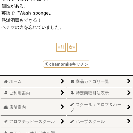
個性がある。
英語で〝Wash-sponge〟
熱湯消毒もできる！
ヘチマの力を忘れていました。
«
前
次
»
chamomileキッチン
ホーム
商品カテゴリ一覧
ご利用案内
特定商取引法表示
スクール：アロマ＆ハー
店舗案内
ブ
アロマテラピースクール
ハーブスクール
カモミールオリジナル講