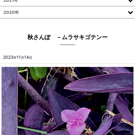
2021年
2020年
秋さんぽ －ムラサキゴテンー
2023
11
14
年
月
日