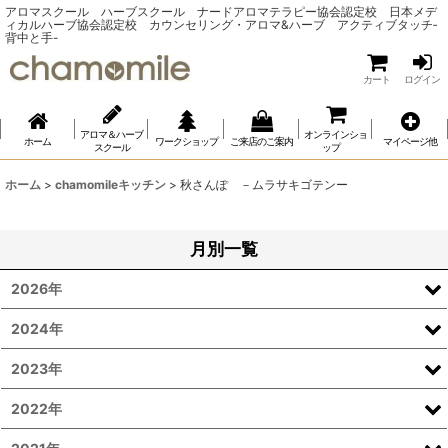
アロマスクール ハーブスクール ナードアロマテラピー協会認定校 日本メデ
ィカルハーブ協会認定校 カウンセリング・アロマ&ハーブ アクティブタッチ‐
背中と手-
カート
ログイン
アロマ＆ハーブ
オンラインショ
ホーム
ワークショップ
ご来店のご案内
マイページ他
スクール
ップ
ホーム
>
chamomileキッチン
>
秋さんぽ －ムラサキゴテンー
月別一覧
2026年
2024年
2023年
2022年