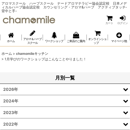
アロマスクール ハーブスクール ナードアロマテラピー協会認定校 日本メデ
ィカルハーブ協会認定校 カウンセリング・アロマ&ハーブ アクティブタッチ‐
背中と手-
カート
ログイン
アロマ＆ハーブ
オンラインショ
ホーム
ワークショップ
ご来店のご案内
マイページ他
スクール
ップ
ホーム
>
chamomileキッチン
>
1月学びのワークショップはこんなことやりました！
月別一覧
2026年
2024年
2023年
2022年