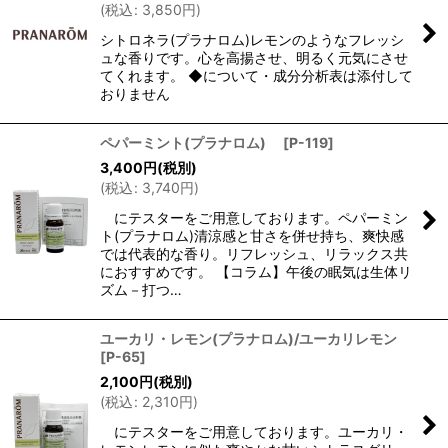
(
税込
:
3,850
円
)
シトロネラ(プラナロム)レモンのようなフレッシ
ュな香りです。心を高揚させ、明るく元気にさせ
てくれます。 ◆について・成分分析表は添付して
おりません
ペパーミント(プラナロム)
[
P-119
]
3,400
円
(税別)
(
税込
:
3,740
円
)
にテスターをご用意しております。ペパーミン
ト(プラナロム)清涼感と甘さを併せ持ち、爽快感
では代表的な香り。リフレッシュ、リラックス共
におすすめです。 【コラム】午後の眠気は生体リ
ズム－打つ…
ユーカリ・レモン(プラナロム)/ユーカリレモン
[
P-65
]
2,100
円
(税別)
(
税込
:
2,310
円
)
にテスターをご用意しております。ユーカリ・