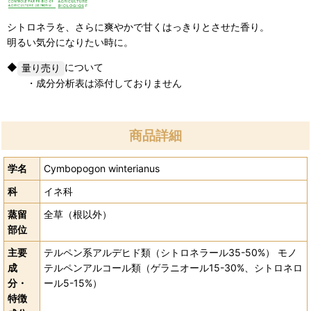
シトロネラを、さらに爽やかで甘くはっきりとさせた香り。
明るい気分になりたい時に。
◆
について
・成分分析表は添付しておりません
商品詳細
学名
Cymbopogon winterianus
科
イネ科
蒸留
全草（根以外）
部位
主要
テルペン系アルデヒド類（シトロネラール35-50%） モノ
成
テルペンアルコール類（ゲラニオール15-30%、シトロネロ
分・
ール5-15%）
特徴