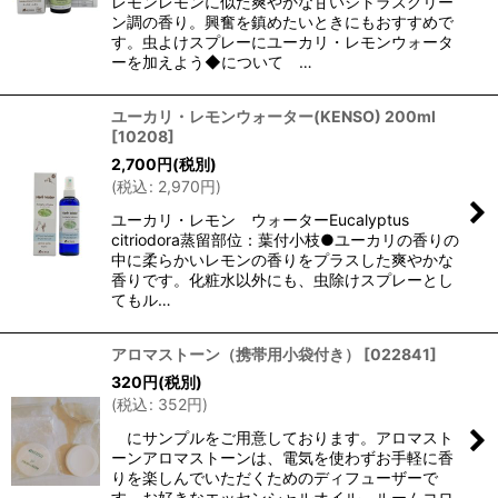
レモンレモンに似た爽やかな甘いシトラスグリー
ン調の香り。興奮を鎮めたいときにもおすすめで
す。虫よけスプレーにユーカリ・レモンウォータ
ーを加えよう◆について …
ユーカリ・レモンウォーター(KENSO) 200ml
[
10208
]
2,700
円
(税別)
(
税込
:
2,970
円
)
ユーカリ・レモン ウォーターEucalyptus
citriodora蒸留部位：葉付小枝●ユーカリの香りの
中に柔らかいレモンの香りをプラスした爽やかな
香りです。化粧水以外にも、虫除けスプレーとし
てもル…
アロマストーン（携帯用小袋付き）
[
022841
]
320
円
(税別)
(
税込
:
352
円
)
にサンプルをご用意しております。アロマスト
ーンアロマストーンは、電気を使わずお手軽に香
りを楽しんでいただくためのディフューザーで
す。お好きなエッセンシャルオイル、ルームコロ