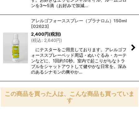
ンを3〜5滴（お好みで加減…
アレルゴフォーススプレー（プラナロム）150ml
[
02623
]
2,400
円
(税別)
(
税込
:
2,640
円
)
にテスターをご用意しております。アレルゴフ
ォーススプレーベッド周辺・ぬいぐるみ・カーテ
ンなどに、1回約10秒。室内で起こりがちなトラ
ブルをシャットアウトして健やかな日常を。深み
のあるシナモンの爽やか…
この商品を買った人は、こんな商品も買っていま
す