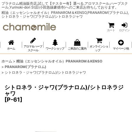
プラナロム精油販売店,試して【テスター有】選べる,アロマスクール,ハーブスク
ール,Yurinoki-dori St店(小田急線豪徳寺)へのご来店お待ちしております。
精油（エッセンシャルオイル）PRANAROM＆KENSO,PRANAROM(プラナロム),
シトロネラ・ジャワ(プラナロム)/シトロネラジャワ
カート
ログイン
アロマ＆ハーブ
オンラインショ
ホーム
ワークショップ
ご来店のご案内
マイページ他
スクール
ップ
ホーム
>
精油（エッセンシャルオイル）PRANAROM＆KENSO
>
PRANAROM(プラナロム)
>
シトロネラ・ジャワ(プラナロム)/シトロネラジャワ
シトロネラ・ジャワ(プラナロム)/シトロネラジ
ャワ
[
P-61
]