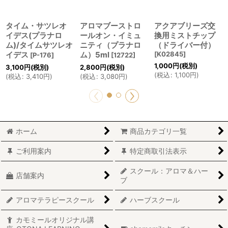
タイム・サツレオ
アロマブーストロ
アクアブリーズ交
イデス(プラナロ
ールオン・イミュ
換用ミストチップ
ム)/タイムサツレオ
ニティ（プラナロ
（ドライバー付）
イデス
ム）5ml
[
K02845
]
[
P-176
]
[
12722
]
1,000
円
(税別)
3,100
円
(税別)
2,800
円
(税別)
(
税込
:
1,100
円
)
(
税込
:
3,410
円
)
(
税込
:
3,080
円
)
ホーム
商品カテゴリ一覧
ご利用案内
特定商取引法表示
スクール：アロマ＆ハー
店舗案内
ブ
アロマテラピースクール
ハーブスクール
カモミールオリジナル講