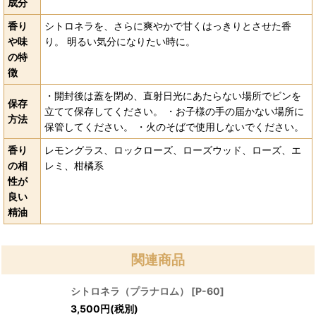
成分
香り
シトロネラを、さらに爽やかで甘くはっきりとさせた香
や味
り。 明るい気分になりたい時に。
の特
徴
・開封後は蓋を閉め、直射日光にあたらない場所でビンを
保存
立てて保存してください。 ・お子様の手の届かない場所に
方法
保管してください。 ・火のそばで使用しないでください。
香り
レモングラス、ロックローズ、ローズウッド、ローズ、エ
の相
レミ、柑橘系
性が
良い
精油
関連商品
シトロネラ（プラナロム）
[
P-60
]
3,500
円
(税別)