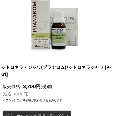
シトロネラ・ジャワ(プラナロム)/シトロネラジャワ
[
P-
61
]
販売価格
:
3,700
円
(税別)
(
税込
:
4,070
円
)
オプションにより価格が変わる場合もあります。
バリエーション
を選択してください