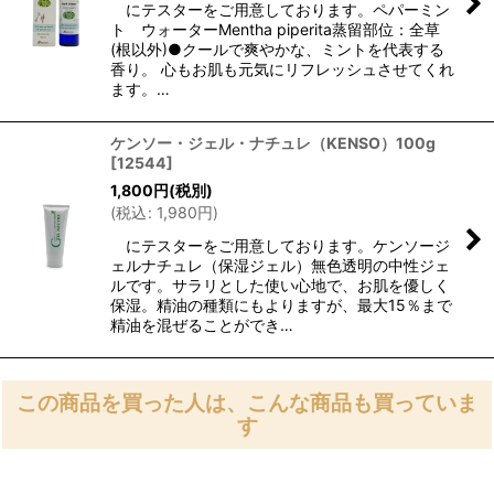
にテスターをご用意しております。ペパーミン
ト ウォーターMentha piperita蒸留部位：全草
(根以外)●クールで爽やかな、ミントを代表する
香り。 心もお肌も元気にリフレッシュさせてくれ
ます。…
ケンソー・ジェル・ナチュレ（KENSO）100g
[
12544
]
1,800
円
(税別)
(
税込
:
1,980
円
)
にテスターをご用意しております。ケンソージ
ェルナチュレ（保湿ジェル）無色透明の中性ジェ
ルです。サラリとした使い心地で、お肌を優しく
保湿。精油の種類にもよりますが、最大15％まで
精油を混ぜることができ…
この商品を買った人は、こんな商品も買っていま
す