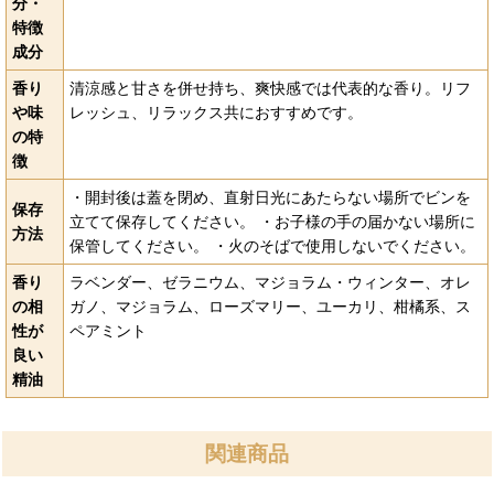
分・
特徴
成分
香り
清涼感と甘さを併せ持ち、爽快感では代表的な香り。リフ
や味
レッシュ、リラックス共におすすめです。
の特
徴
・開封後は蓋を閉め、直射日光にあたらない場所でビンを
保存
立てて保存してください。 ・お子様の手の届かない場所に
方法
保管してください。 ・火のそばで使用しないでください。
香り
ラベンダー、ゼラニウム、マジョラム・ウィンター、オレ
の相
ガノ、マジョラム、ローズマリー、ユーカリ、柑橘系、ス
性が
ペアミント
良い
精油
関連商品