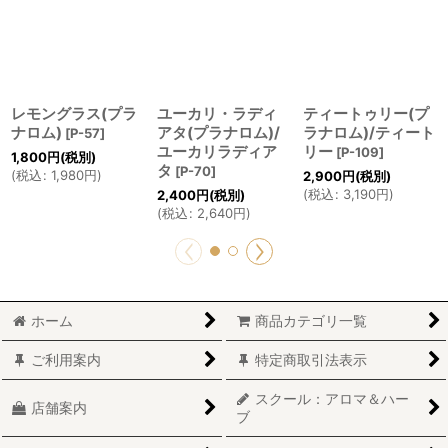
レモングラス(プラ
ユーカリ・ラディ
ティートゥリー(プ
ナロム)
アタ(プラナロム)/
ラナロム)/ティート
[
P-57
]
ユーカリラディア
リー
[
P-109
]
1,800
円
(税別)
タ
[
P-70
]
(
税込
:
1,980
円
)
2,900
円
(税別)
(
税込
:
3,190
円
)
2,400
円
(税別)
(
税込
:
2,640
円
)
ホーム
商品カテゴリ一覧
ご利用案内
特定商取引法表示
スクール：アロマ＆ハー
店舗案内
ブ