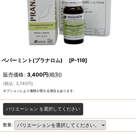
ペパーミント(プラナロム)
[
P-119
]
販売価格
:
3,400
円
(税別)
(
税込
:
3,740
円
)
オプションにより価格が変わる場合もあります。
バリエーション
を選択してください
数量
: