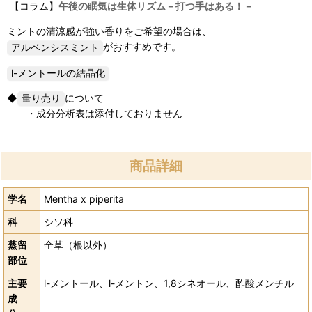
【コラム】
午後の眠気は生体リズム－打つ手はある！－
ミントの清涼感が強い香りをご希望の場合は、
がおすすめです。
◆
について
・成分分析表は添付しておりません
商品詳細
学名
Mentha x piperita
科
シソ科
蒸留
全草（根以外）
部位
主要
l-メントール、l-メントン、1,8シネオール、酢酸メンチル
成