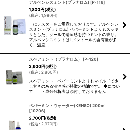
アルベンシスミント(プラナロム)
[
P-116
]
1,800
円
(税別)
(
税込
:
1,980
円
)
にテスターをご用意しております。アルベンシ
スミント(プラナロム) ペパーミントよりもスッキ
リとした、クールで清涼感を持つミントの香り。
アルベンシスミントはl-メントールの含有量が多
く、温度…
スペアミント（プラナロム）
[
P-120
]
2,600
円
(税別)
(
税込
:
2,860
円
)
スペアミント ペパーミントよりもマイルドで少
し甘さのある清涼感が特徴の精油です。 ◆につい
て ・成分分析表は添付しておりません
ペパーミントウォーター(KENSO) 200ml
[
10206
]
2,700
円
(税別)
(
税込
:
2,970
円
)