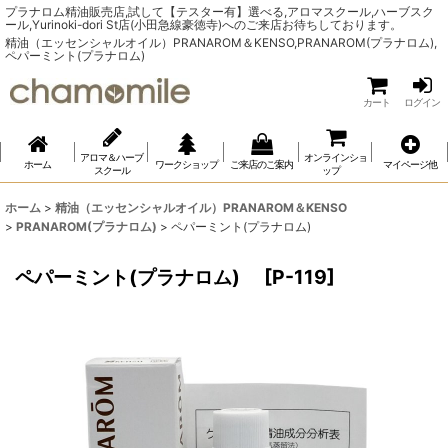
プラナロム精油販売店,試して【テスター有】選べる,アロマスクール,ハーブスク
ール,Yurinoki-dori St店(小田急線豪徳寺)へのご来店お待ちしております。
精油（エッセンシャルオイル）PRANAROM＆KENSO,PRANAROM(プラナロム),
ペパーミント(プラナロム)
カート
ログイン
アロマ＆ハーブ
オンラインショ
ホーム
ワークショップ
ご来店のご案内
マイページ他
スクール
ップ
ホーム
>
精油（エッセンシャルオイル）PRANAROM＆KENSO
>
PRANAROM(プラナロム)
>
ペパーミント(プラナロム)
ペパーミント(プラナロム)
[
P-119
]