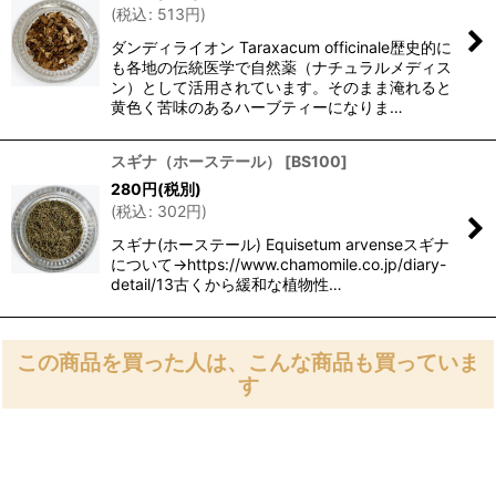
(
税込
:
513
円
)
ダンディライオン Taraxacum officinale歴史的に
も各地の伝統医学で自然薬（ナチュラルメディス
ン）として活用されています。そのまま淹れると
黄色く苦味のあるハーブティーになりま…
スギナ（ホーステール）
[
BS100
]
280
円
(税別)
(
税込
:
302
円
)
スギナ(ホーステール) Equisetum arvenseスギナ
について→https://www.chamomile.co.jp/diary-
detail/13古くから緩和な植物性…
この商品を買った人は、こんな商品も買っていま
す