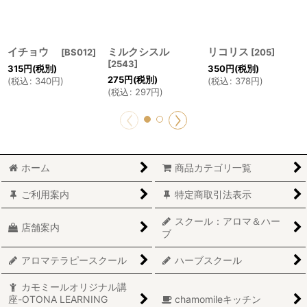
イチョウ
ミルクシスル
リコリス
[
BS012
]
[
205
]
[
2543
]
315
円
(税別)
350
円
(税別)
275
円
(税別)
(
税込
:
340
円
)
(
税込
:
378
円
)
(
税込
:
297
円
)
ホーム
商品カテゴリ一覧
ご利用案内
特定商取引法表示
スクール：アロマ＆ハー
店舗案内
ブ
アロマテラピースクール
ハーブスクール
カモミールオリジナル講
座-OTONA LEARNING
chamomileキッチン