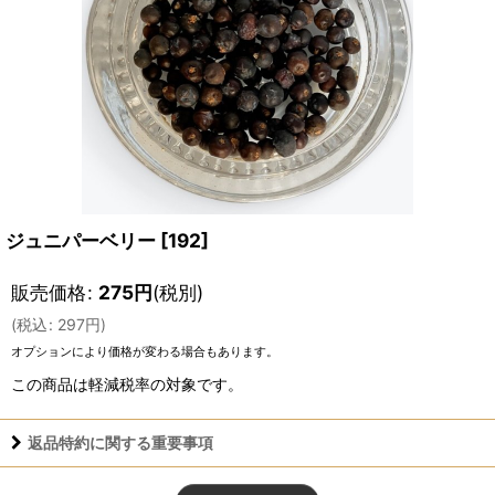
ジュニパーベリー
[
192
]
販売価格
:
275
円
(税別)
(
税込
:
297
円
)
オプションにより価格が変わる場合もあります。
この商品は軽減税率の対象です。
返品特約に関する重要事項