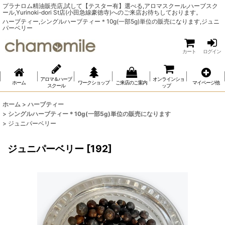
プラナロム精油販売店,試して【テスター有】選べる,アロマスクール,ハーブスク
ール,Yurinoki-dori St店(小田急線豪徳寺)へのご来店お待ちしております。
ハーブティー,シングルハーブティー＊10g(一部5g)単位の販売になります,ジュニ
パーベリー
カート
ログイン
アロマ＆ハーブ
オンラインショ
ホーム
ワークショップ
ご来店のご案内
マイページ他
スクール
ップ
ホーム
>
ハーブティー
>
シングルハーブティー＊10g(一部5g)単位の販売になります
>
ジュニパーベリー
ジュニパーベリー
[
192
]