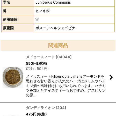
学名
Juniperus Communis
科
ヒノキ科
使用部位
実
原産国
ボスニアヘルツェゴビナ
関連商品
メドゥースィート
[
04044
]
550
円
(税別)
(
税込
:
594
円
)
メドゥスィートFilipendula ulmariaアーモンドを
思わせる甘い香りが人気のハーブはジャムやハチ
ミツ酒の風味付けにも用いられています。ハチミ
ツを加えたアイスティーもおすすめ。アスピリン
の原…
ダンディライオン
[
204
]
475
円
(税別)