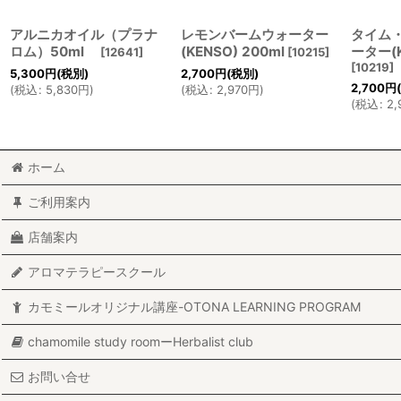
アルニカオイル（プラナ
レモンバームウォーター
タイム
ロム）50ml
(KENSO) 200ml
ーター(K
[
12641
]
[
10215
]
[
10219
]
5,300
円
(税別)
2,700
円
(税別)
2,700
円
(
税込
:
5,830
円
)
(
税込
:
2,970
円
)
(
税込
:
2,
ホーム
ご利用案内
店舗案内
アロマテラピースクール
カモミールオリジナル講座-OTONA LEARNING PROGRAM
chamomile study roomーHerbalist club
お問い合せ