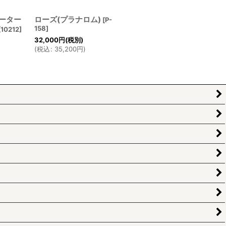
ーター
ローズ(プラナロム)
[
P-
158
]
[
10212
]
32,000
円
(税別)
(
税込
:
35,200
円
)