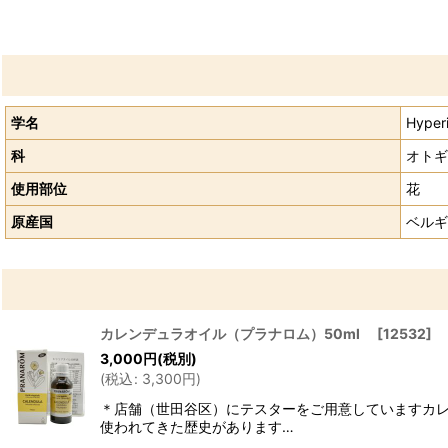
学名
Hyper
科
オトギ
使用部位
花
原産国
ベルギ
カレンデュラオイル（プラナロム）50ml
[
12532
]
3,000
円
(税別)
(
税込
:
3,300
円
)
＊店舗（世田谷区）にテスターをご用意していますカレ
使われてきた歴史があります…