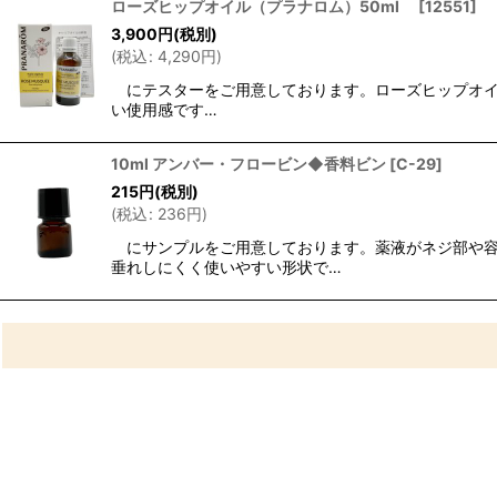
ローズヒップオイル（プラナロム）50ml
[
12551
]
3,900
円
(税別)
(
税込
:
4,290
円
)
にテスターをご用意しております。ローズヒップオイル
い使用感です…
10ml アンバー・フロービン◆香料ビン
[
C-29
]
215
円
(税別)
(
税込
:
236
円
)
にサンプルをご用意しております。薬液がネジ部や容
垂れしにくく使いやすい形状で…