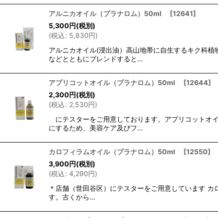
アルニカオイル（プラナロム）50ml
[
12641
]
5,300
円
(税別)
(
税込
:
5,830
円
)
アルニカオイル(浸出油）高山地帯に自生するキク科植
などとともにブレンドすると…
アプリコットオイル（プラナロム）50ml
[
12644
]
2,300
円
(税別)
(
税込
:
2,530
円
)
にテスターをご用意しております。アプリコットオイ
にするため、美容ケア及びフ…
カロフィラムオイル（プラナロム）50ml
[
12550
]
3,900
円
(税別)
(
税込
:
4,290
円
)
＊店舗（世田谷区）にテスターをご用意しています カ
す。古くから…