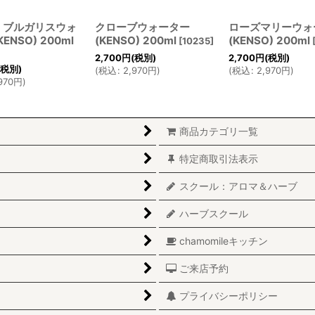
・ブルガリスウォ
クローブウォーター
ローズマリーウォ
ENSO) 200ml
(KENSO) 200ml
(KENSO) 200ml
[
10235
]
2,700
円
(税別)
2,700
円
(税別)
(税別)
(
税込
:
2,970
円
)
(
税込
:
2,970
円
)
970
円
)
商品カテゴリ一覧
特定商取引法表示
スクール：アロマ＆ハーブ
ハーブスクール
chamomileキッチン
ご来店予約
プライバシーポリシー