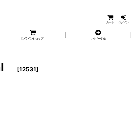
カート
ログイン
オンラインショップ
マイページ他
ml
[
12531
]