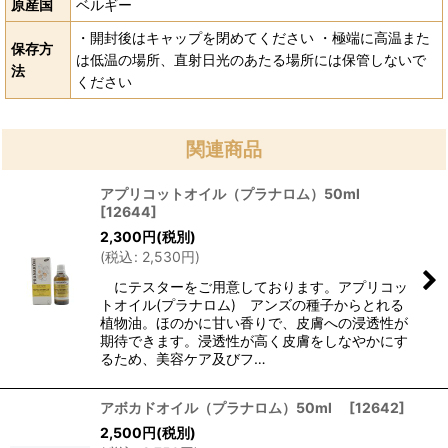
原産国
ベルギー
・開封後はキャップを閉めてください ・極端に高温また
保存方
は低温の場所、直射日光のあたる場所には保管しないで
法
ください
関連商品
アプリコットオイル（プラナロム）50ml
[
12644
]
2,300
円
(税別)
(
税込
:
2,530
円
)
にテスターをご用意しております。アプリコッ
トオイル(プラナロム) アンズの種子からとれる
植物油。ほのかに甘い香りで、皮膚への浸透性が
期待できます。浸透性が高く皮膚をしなやかにす
るため、美容ケア及びフ…
アボカドオイル（プラナロム）50ml
[
12642
]
2,500
円
(税別)