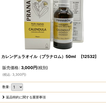
カレンデュラオイル（プラナロム）50ml
[
12532
]
販売価格
:
3,000
円
(税別)
(
税込
:
3,300
円
)
数量
:
返品特約に関する重要事項