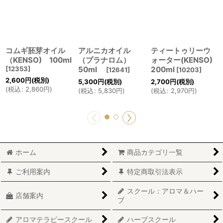
コムギ胚芽オイル
アルニカオイル
ティートゥリーウ
（KENSO) 100ml
（プラナロム）
ォーター(KENSO)
[
12353
]
50ml
200ml
[
12641
]
[
10203
]
2,600
円
(税別)
5,300
円
(税別)
2,700
円
(税別)
(
税込
:
2,860
円
)
(
税込
:
5,830
円
)
(
税込
:
2,970
円
)
ホーム
商品カテゴリ一覧
ご利用案内
特定商取引法表示
スクール：アロマ＆ハー
店舗案内
ブ
アロマテラピースクール
ハーブスクール