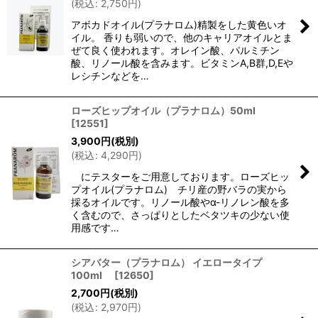
(
税込
:
2,750
円
)
アボカドオイル(プラナロム)精製をした黄色いオ
イル。 香りも弱いので、他のキャリアオイルとま
ぜて良く使われます。オレイン酸、パルミチン
酸、リノール酸を含みます。ビタミンA,B群,D,Eや
レシチンなどを…
ローズヒップオイル（プラナロム）50ml
[
12551
]
3,900
円
(税別)
(
税込
:
4,290
円
)
にテスターをご用意しております。ローズヒッ
プオイル(プラナロム) チリ産の野バラの実から
採るオイルです。リノール酸やα-リノレン酸を多
く含むので、さっぱりとしたベタツキの少ない使
用感です…
シアバター（プラナロム） イエロータイプ
100ml
[
12650
]
2,700
円
(税別)
(
税込
:
2,970
円
)