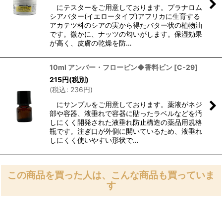
にテスターをご用意しております。プラナロム
シアバター(イエロータイプ)アフリカに生育する
アカテツ科のシアの実から得たバター状の植物油
です。微かに、ナッツの匂いがします。保湿効果
が高く、皮膚の乾燥を防…
10ml アンバー・フロービン◆香料ビン
[
C-29
]
215
円
(税別)
(
税込
:
236
円
)
にサンプルをご用意しております。薬液がネジ
部や容器、液垂れで容器に貼ったラベルなどを汚
しにくく開発された液垂れ防止構造の薬品用規格
瓶です。注ぎ口が外側に開いているため、液垂れ
しにくく使いやすい形状で…
この商品を買った人は、こんな商品も買っていま
す