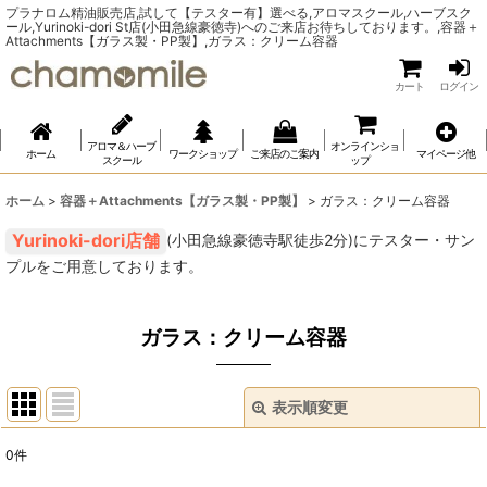
プラナロム精油販売店,試して【テスター有】選べる,アロマスクール,ハーブスク
ール,Yurinoki-dori St店(小田急線豪徳寺)へのご来店お待ちしております。,容器＋
Attachments【ガラス製・PP製】,ガラス：クリーム容器
カート
ログイン
アロマ＆ハーブ
オンラインショ
ホーム
ワークショップ
ご来店のご案内
マイページ他
スクール
ップ
ホーム
>
容器＋Attachments【ガラス製・PP製】
>
ガラス：クリーム容器
(小田急線豪徳寺駅徒歩2分)にテスター・サン
プルをご用意しております。
ガラス：クリーム容器
表示順変更
閉じる
0
件
表示数
: