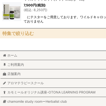
在庫あり
7,500
円
(税別)
(
税込
:
8,250
円
)
並び順
:
にテスターをご用意しております。ワイルドキャロッ
ておりません
特集で絞り込む
ア行の精油
ホーム
カ行の精油
ご利用案内
サ行の精油
店舗案内
タ行の精油
アロマテラピースクール
ナ行の精油
カモミールオリジナル講座-OTONA LEARNING PROGRAM
ハ行の精油
chamomile study roomーHerbalist club