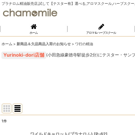
プラナロム精油販売店,試して【テスター有】選べる,アロマスクール,ハーブスクール,Yu
ホーム
アロマ＆ハーブスクール
ホーム
>
新商品＆欠品商品入荷のお知らせ
>
ワ行の精油
(小田急線豪徳寺駅徒歩2分)にテスター・サン
1
件
表示数
:
ワイルドキャロット(プラナロム)
[
P-62
]