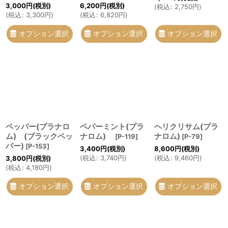
3,000
円
(税別)
6,200
円
(税別)
(
税込
:
2,750
円
)
(
税込
:
3,300
円
)
(
税込
:
6,820
円
)
オプション選択
オプション選択
オプション選択
ペッパー(プラナロ
ペパーミント(プラ
ヘリクリサム(プラ
ム) (ブラックペッ
ナロム)
ナロム)
[
P-119
]
[
P-79
]
パー)
[
P-153
]
3,400
円
(税別)
8,600
円
(税別)
(
税込
:
3,740
円
)
(
税込
:
9,460
円
)
3,800
円
(税別)
(
税込
:
4,180
円
)
オプション選択
オプション選択
オプション選択