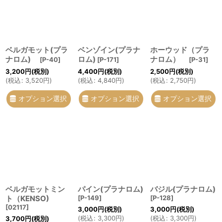
ベルガモット(プラ
ベンゾイン(プラナ
ホーウッド（プラ
ナロム)
ロム)
ナロム）
[
P-40
]
[
P-171
]
[
P-31
]
3,200
円
(税別)
4,400
円
(税別)
2,500
円
(税別)
(
税込
:
3,520
円
)
(
税込
:
4,840
円
)
(
税込
:
2,750
円
)
オプション選択
オプション選択
オプション選択
ベルガモットミン
パイン(プラナロム)
バジル(プラナロム)
ト（KENSO)
[
P-149
]
[
P-128
]
[
02117
]
3,000
円
(税別)
3,000
円
(税別)
(
税込
:
3,300
円
)
(
税込
:
3,300
円
)
3,700
円
(税別)