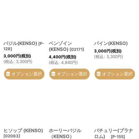
在庫あり
並び順
:
絞り込む
バジル(KENSO)
ベンゾイン
パイン(KENSO)
[
P-
128
]
(KENSO)
[
02171
]
3,000
円
(税別)
3,000
円
(税別)
(
税込
:
3,300
円
)
4,400
円
(税別)
(
税込
:
3,300
円
)
(
税込
:
4,840
円
)
オプション選択
オプション選択
オプション選択
ヒソップ (KENSO)
ホーリーバジル
パチュリー(プラナ
[
02083
]
（KENSO）
ロム)
[
P-155
]