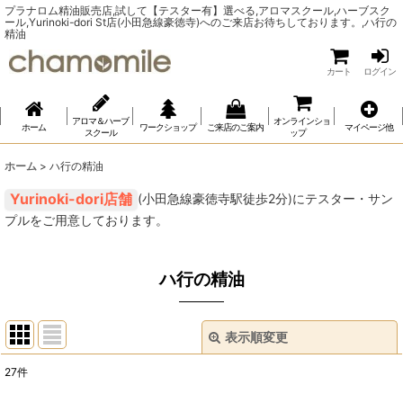
プラナロム精油販売店,試して【テスター有】選べる,アロマスクール,ハーブスク
ール,Yurinoki-dori St店(小田急線豪徳寺)へのご来店お待ちしております。,ハ行の
精油
カート
ログイン
アロマ＆ハーブ
オンラインショ
ホーム
ワークショップ
ご来店のご案内
マイページ他
スクール
ップ
ホーム
>
ハ行の精油
(小田急線豪徳寺駅徒歩2分)にテスター・サン
プルをご用意しております。
ハ行の精油
表示順変更
閉じる
27
件
表示数
: