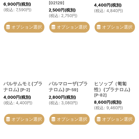
[
02129
]
6,900
円
(税別)
4,400
円
(税別)
(
税込
:
7,590
円
)
2,500
円
(税別)
(
税込
:
4,840
円
)
(
税込
:
2,750
円
)
オプション選択
オプション選択
オプション選択
バルサムモミ(プラ
パルマローザ(プラ
ヒソップ（匍匐
ナロム)
ナロム)
性）(プラナロム)
[
P-2
]
[
P-59
]
[
P-82
]
4,000
円
(税別)
2,800
円
(税別)
8,600
円
(税別)
(
税込
:
4,400
円
)
(
税込
:
3,080
円
)
(
税込
:
9,460
円
)
オプション選択
オプション選択
オプション選択