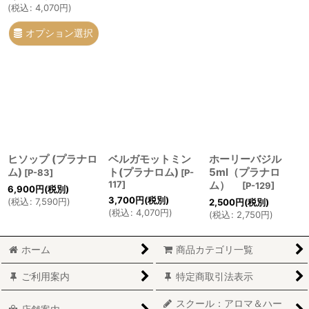
(
税込
:
4,070
円
)
オプション選択
ヒソップ (プラナロ
ベルガモットミン
ホーリーバジル
ム)
ト(プラナロム)
5ml（プラナロ
[
P-83
]
[
P-
117
]
ム）
[
P-129
]
6,900
円
(税別)
3,700
円
(税別)
(
税込
:
7,590
円
)
2,500
円
(税別)
(
税込
:
4,070
円
)
(
税込
:
2,750
円
)
ホーム
商品カテゴリ一覧
ご利用案内
特定商取引法表示
スクール：アロマ＆ハー