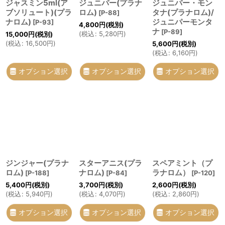
ジャスミン5ml(ア
ジュニパー(プラナ
ジュニパー・モン
ブソリュート)(プラ
ロム)
タナ(プラナロム)/
[
P-88
]
ナロム)
ジュニパーモンタ
[
P-93
]
4,800
円
(税別)
ナ
[
P-89
]
(
税込
:
5,280
円
)
15,000
円
(税別)
(
税込
:
16,500
円
)
5,600
円
(税別)
(
税込
:
6,160
円
)
オプション選択
オプション選択
オプション選択
ジンジャー(プラナ
スターアニス(プラ
スペアミント（プ
ロム)
ナロム)
ラナロム）
[
P-188
]
[
P-84
]
[
P-120
]
5,400
円
(税別)
3,700
円
(税別)
2,600
円
(税別)
(
税込
:
5,940
円
)
(
税込
:
4,070
円
)
(
税込
:
2,860
円
)
オプション選択
オプション選択
オプション選択