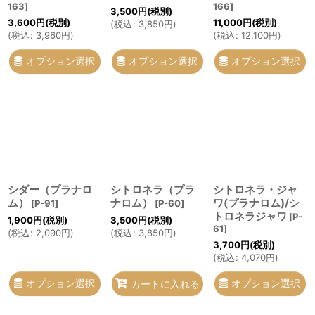
163
]
166
]
3,500
円
(税別)
3,600
円
(税別)
11,000
円
(税別)
(
税込
:
3,850
円
)
(
税込
:
3,960
円
)
(
税込
:
12,100
円
)
オプション選択
オプション選択
オプション選択
シダー（プラナロ
シトロネラ（プラ
シトロネラ・ジャ
ム）
ナロム）
ワ(プラナロム)/シ
[
P-91
]
[
P-60
]
トロネラジャワ
[
P-
1,900
円
(税別)
3,500
円
(税別)
61
]
(
税込
:
2,090
円
)
(
税込
:
3,850
円
)
3,700
円
(税別)
(
税込
:
4,070
円
)
オプション選択
オプション選択
カートに入れる