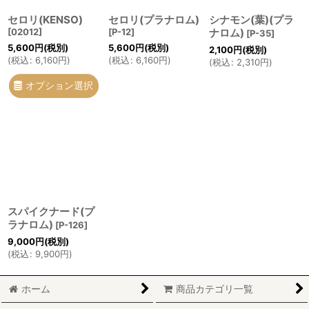
セロリ(KENSO)
セロリ(プラナロム)
シナモン(葉)(プラ
[
02012
]
[
P-12
]
ナロム)
[
P-35
]
5,600
円
(税別)
5,600
円
(税別)
2,100
円
(税別)
(
税込
:
6,160
円
)
(
税込
:
6,160
円
)
(
税込
:
2,310
円
)
オプション選択
スパイクナード(プ
ラナロム)
[
P-126
]
9,000
円
(税別)
(
税込
:
9,900
円
)
ホーム
商品カテゴリ一覧