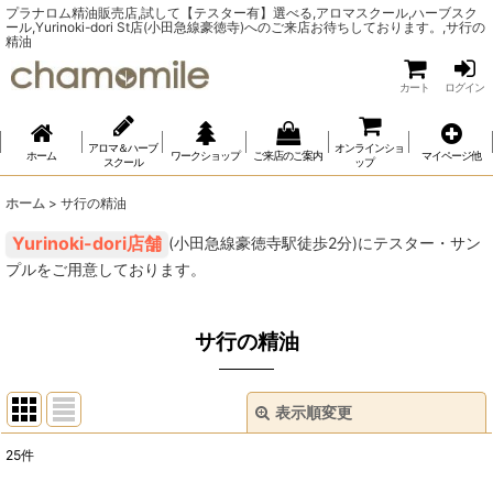
プラナロム精油販売店,試して【テスター有】選べる,アロマスクール,ハーブスク
ール,Yurinoki-dori St店(小田急線豪徳寺)へのご来店お待ちしております。,サ行の
精油
カート
ログイン
アロマ＆ハーブ
オンラインショ
ホーム
ワークショップ
ご来店のご案内
マイページ他
スクール
ップ
ホーム
>
サ行の精油
(小田急線豪徳寺駅徒歩2分)にテスター・サン
プルをご用意しております。
サ行の精油
表示順変更
閉じる
25
件
表示数
: