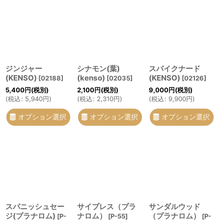
在庫あり
並び順
:
絞り込む
ジンジャー
シナモン(葉)
スパイクナード
(KENSO)
(kenso)
(KENSO)
[
02188
]
[
02035
]
[
02126
]
5,400
円
(税別)
2,100
円
(税別)
9,000
円
(税別)
(
税込
:
5,940
円
)
(
税込
:
2,310
円
)
(
税込
:
9,900
円
)
オプション選択
オプション選択
オプション選択
スパニッシュセー
サイプレス（プラ
サンダルウッド
ジ(プラナロム)
ナロム）
（プラナロム）
[
P-
[
P-55
]
[
P-