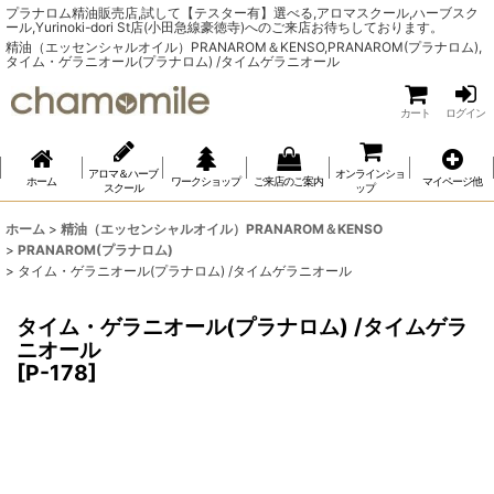
プラナロム精油販売店,試して【テスター有】選べる,アロマスクール,ハーブスク
ール,Yurinoki-dori St店(小田急線豪徳寺)へのご来店お待ちしております。
精油（エッセンシャルオイル）PRANAROM＆KENSO,PRANAROM(プラナロム),
タイム・ゲラニオール(プラナロム) /タイムゲラニオール
カート
ログイン
アロマ＆ハーブ
オンラインショ
ホーム
ワークショップ
ご来店のご案内
マイページ他
スクール
ップ
ホーム
>
精油（エッセンシャルオイル）PRANAROM＆KENSO
>
PRANAROM(プラナロム)
>
タイム・ゲラニオール(プラナロム) /タイムゲラニオール
タイム・ゲラニオール(プラナロム) /タイムゲラ
ニオール
[
P-178
]