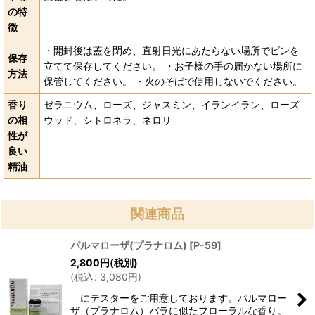
の特
徴
・開封後は蓋を閉め、直射日光にあたらない場所でビンを
保存
立てて保存してください。 ・お子様の手の届かない場所に
方法
保管してください。 ・火のそばで使用しないでください。
香り
ゼラニウム、ローズ、ジャスミン、イランイラン、ローズ
の相
ウッド、シトロネラ、ネロリ
性が
良い
精油
関連商品
パルマローザ(プラナロム)
[
P-59
]
2,800
円
(税別)
(
税込
:
3,080
円
)
にテスターをご用意しております。パルマロー
ザ（プラナロム）バラに似たフローラルな香り。