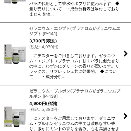
バラの代用として香水やポプリに使われます。◆
量り売りについて ・成分分析表は添付しており
ません &nb…
ゼラニウム・エジプト(プラナロム)/ゼラニウムエ
ジプト
[
P-141
]
3,700
円
(税別)
(
税込
:
4,070
円
)
にテスターをご用意しております。ゼラニウ
ム・エジプト（プラナロム）甘くバラに似た香り
の中に、わずかにグリーンの香りが漂います。リ
ラックス、リフレッシュ共に効果的。 ◆につい
て ・成分分析…
ゼラニウム・ブルボン(プラナロム)/ゼラニウムブ
ルボン
[
P-139
]
4,900
円
(税別)
(
税込
:
5,390
円
)
にテスターをご用意しております。ゼラニウ
ム・ブルボンゼラニウムの中では濃厚な甘い香
り。微かにミントの香りを含み、心を高揚させま