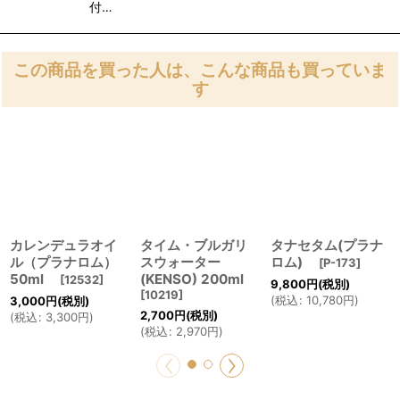
付…
この商品を買った人は、こんな商品も買っていま
す
カレンデュラオイ
タイム・ブルガリ
タナセタム(プラナ
ル（プラナロム）
スウォーター
ロム)
[
P-173
]
50ml
(KENSO) 200ml
[
12532
]
9,800
円
(税別)
[
10219
]
(
税込
:
10,780
円
)
3,000
円
(税別)
2,700
円
(税別)
(
税込
:
3,300
円
)
(
税込
:
2,970
円
)