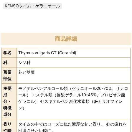
商品詳細
学名
Thymus vulgaris CT (Geraniol)
科
シソ科
蒸留
花と茎葉
部位
主要
モノテルペンアルコール類（ゲラニオール20-70%、リナロ
成
ール） エステル類（酢酸ゲラニル10-45%、プロピオン酸
分・
ゲラニル） セスキテルペン炭化水素類（β-カリオフィレ
特徴
ン）
成分
香り
タイムの中ではローズに似た濃厚な甘い香り。 心の疲れを
や味
回復させたい時に。