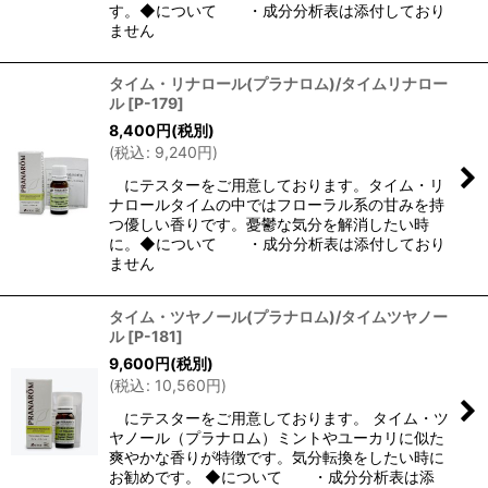
す。◆について ・成分分析表は添付しており
ません
タイム・リナロール(プラナロム)/タイムリナロー
ル
[
P-179
]
8,400
円
(税別)
(
税込
:
9,240
円
)
にテスターをご用意しております。タイム・リ
ナロールタイムの中ではフローラル系の甘みを持
つ優しい香りです。憂鬱な気分を解消したい時
に。◆について ・成分分析表は添付しており
ません
タイム・ツヤノール(プラナロム)/タイムツヤノー
ル
[
P-181
]
9,600
円
(税別)
(
税込
:
10,560
円
)
にテスターをご用意しております。 タイム・ツ
ヤノール（プラナロム）ミントやユーカリに似た
爽やかな香りが特徴です。気分転換をしたい時に
お勧めです。 ◆について ・成分分析表は添