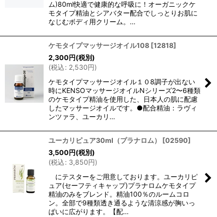
ム)80ml快適で健康的な呼吸に！オーガニックケ
モタイプ精油とシアバター配合でしっとりお肌に
なじむボディ用クリーム。…
ケモタイプマッサージオイル108
[
12818
]
2,300
円
(税別)
(
税込
:
2,530
円
)
ケモタイプマッサージオイル１０8調子が出ない
時にKENSOマッサージオイルNシリーズ2〜6種類
のケモタイプ精油を使用した、日本人の肌に配慮
したマッサージオイルです。●配合精油：ラヴィ
ンツァラ、ユーカリ…
ユーカリピュア30ml（プラナロム）
[
02590
]
3,500
円
(税別)
(
税込
:
3,850
円
)
にテスターをご用意しております。ユーカリピ
ュア(セーフティキャップ)プラナロムケモタイプ
精油のみをブレンド。精油100％のルームコロ
ン。全部で9種類透き通るような清涼感が胸いっ
ぱいに広がります。【配…