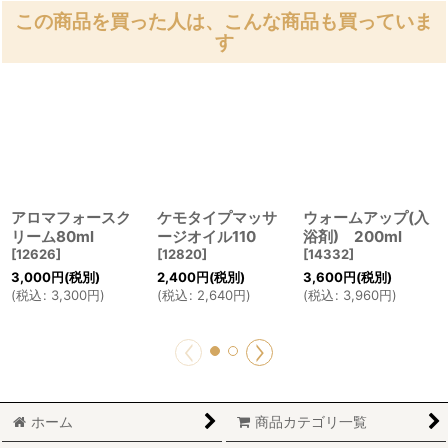
この商品を買った人は、こんな商品も買っていま
す
アロマフォースク
ケモタイプマッサ
ウォームアップ(入
リーム80ml
ージオイル110
浴剤) 200ml
[
12626
]
[
12820
]
[
14332
]
3,000
円
(税別)
2,400
円
(税別)
3,600
円
(税別)
(
税込
:
3,300
円
)
(
税込
:
2,640
円
)
(
税込
:
3,960
円
)
ホーム
商品カテゴリ一覧