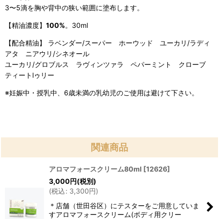
3〜5滴を胸や背中の狭い範囲に塗布します。
【精油濃度】
100%
。30ml
【配合精油】 ラベンダー/スーパー ホーウッド ユーカリ/ラディ
アタ ニアウリ/シネオール
ユーカリ/グロブルス ラヴィンツァラ ペパーミント クローブ
ティートlゥリー
※妊娠中・授乳中、6歳未満の乳幼児のご使用は避けて下さい。
関連商品
アロマフォースクリーム80ml
[
12626
]
3,000
円
(税別)
(
税込
:
3,300
円
)
＊店舗（世田谷区）にテスターをご用意していま
すアロマフォースクリーム(ボディ用クリー