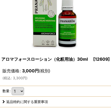
アロマフォースローション（化粧用油）30ml
[
12609
]
販売価格
:
3,000
円
(税別)
(
税込
:
3,300
円
)
数量
:
返品特約に関する重要事項