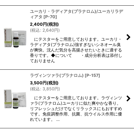
ユーカリ・ラディアタ(プラナロム)/ユーカリラデ
ィアタ
[
P-70
]
2,400
円
(税別)
(
税込
:
2,640
円
)
にテスターをご用意しております。ユーカリ・
ラディアタ(プラナロム)強すぎないシネオール臭
が爽快。沈んだ気分を高揚させたいときに適する
香りです。◆について ・成分分析表は添付し
ておりません
ラヴィンツァラ(プラナロム)
[
P-157
]
3,500
円
(税別)
(
税込
:
3,850
円
)
にテスターをご用意しております。ラヴィンツ
ァラ(プラナロム)ユーカリに似た爽やかな香り。
リフレッシュだけでなくリラックスにもおすすめ
です。免疫調整作用、抗菌、抗ウイルス作用に優
れています。 …