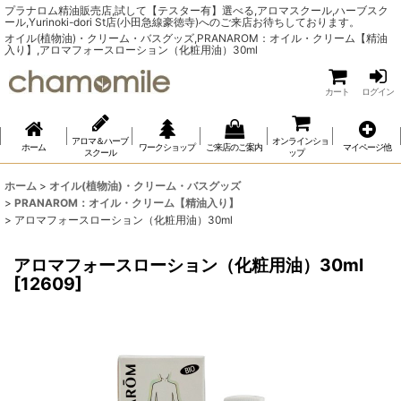
プラナロム精油販売店,試して【テスター有】選べる,アロマスクール,ハーブスク
ール,Yurinoki-dori St店(小田急線豪徳寺)へのご来店お待ちしております。
オイル(植物油)・クリーム・バスグッズ,PRANAROM：オイル・クリーム【精油
入り】,アロマフォースローション（化粧用油）30ml
カート
ログイン
アロマ＆ハーブ
オンラインショ
ホーム
ワークショップ
ご来店のご案内
マイページ他
スクール
ップ
ホーム
>
オイル(植物油)・クリーム・バスグッズ
>
PRANAROM：オイル・クリーム【精油入り】
>
アロマフォースローション（化粧用油）30ml
アロマフォースローション（化粧用油）30ml
[
12609
]