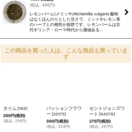
(
税込
:
486
円
)
レモンバーム(メリッサ)Alchemilla vulgaris 酸味
はなくほんのりとした甘さで、ミントやレモン系
のハーブとの相性が抜群です。レモンバームは古
代ギリシア・ローマ時代から価値ある…
この商品を買った人は、こんな商品も買っていま
す
タイム
パッションフラワ
セントジョンズワ
[
169
]
ー
ート
[
20175
]
[
04078
]
200
円
(税別)
(
税込
:
216
円
)
300
円
(税別)
275
円
(税別)
(
税込
:
324
円
)
(
税込
:
297
円
)