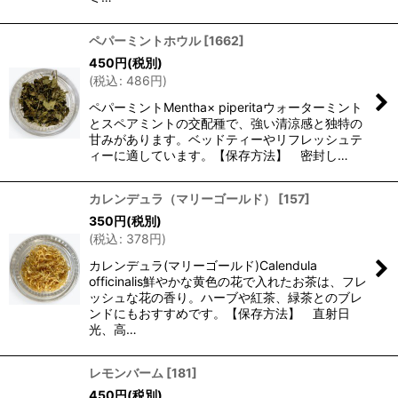
ペパーミントホウル
[
1662
]
450
円
(税別)
(
税込
:
486
円
)
ペパーミントMentha× piperitaウォーターミント
とスペアミントの交配種で、強い清涼感と独特の
甘みがあります。ベッドティーやリフレッシュテ
ィーに適しています。【保存方法】 密封し…
カレンデュラ（マリーゴールド）
[
157
]
350
円
(税別)
(
税込
:
378
円
)
カレンデュラ(マリーゴールド)Calendula
officinalis鮮やかな黄色の花で入れたお茶は、フレ
ッシュな花の香り。ハーブや紅茶、緑茶とのブレ
ンドにもおすすめです。【保存方法】 直射日
光、高…
レモンバーム
[
181
]
450
円
(税別)