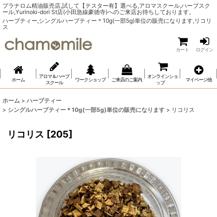
プラナロム精油販売店,試して【テスター有】選べる,アロマスクール,ハーブスク
ール,Yurinoki-dori St店(小田急線豪徳寺)へのご来店お待ちしております。
ハーブティー,シングルハーブティー＊10g(一部5g)単位の販売になります,リコリ
ス
カート
ログイン
アロマ＆ハーブ
オンラインショ
ホーム
ワークショップ
ご来店のご案内
マイページ他
スクール
ップ
ホーム
>
ハーブティー
>
シングルハーブティー＊10g(一部5g)単位の販売になります
>
リコリス
リコリス
[
205
]