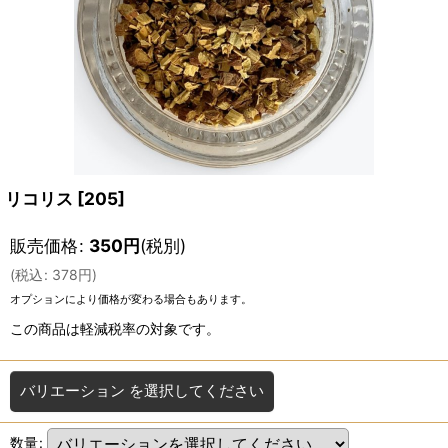
リコリス
[
205
]
販売価格
:
350
円
(税別)
(
税込
:
378
円
)
オプションにより価格が変わる場合もあります。
この商品は軽減税率の対象です。
バリエーション
を選択してください
数量
: