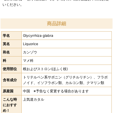
いください。
商品詳細
学名
Glycyrrhiza glabra
英名
Liquorice
和名
カンゾウ
科
マメ科
使用部位
根およびストロン(ほふく枝)
トリテルペン系サポニン（グリチルリチン）、フラボ
含有成分
ノイド、イソフラボン類、カルコン類、クマリン類
原産国
中国 ※予告なく変更する場合があります
こんな時
上気道カタル
におすす
め！