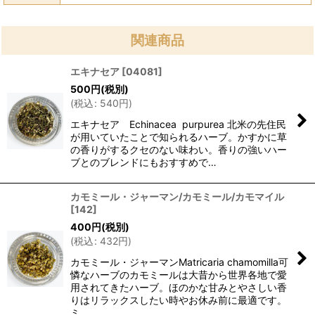
関連商品
エキナセア
[
04081
]
500
円
(税別)
(
税込
:
540
円
)
エキナセア Echinacea purpurea 北米の先住民
が用いていたことで知られるハーブ。かすかに草
の香りがするクセのない味わい。香りの強いハー
ブとのブレンドにもおすすめで…
カモミール・ジャーマン/カモミール/カモマイル
[
142
]
400
円
(税別)
(
税込
:
432
円
)
カモミール・ジャーマンMatricaria chamomilla可
憐なハーブのカモミールは大昔から世界各地で愛
用されてきたハーブ。ほのかな甘みとやさしい香
りはリラックスしたい時やお休み前に最適です。
ミ…