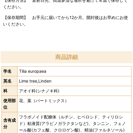
【保存方法】 直射日光、高温多湿な場所を避けて常温で保存して
ください。
【保存期間】 お手元に届いてから12か月。開封後はお早めにお使
いください。
商品詳細
学名
Tilia europaea
英名
Lime tree,Linden
科
アオイ科(シナノキ科)
使用部
花、葉（パートミックス）
位
フラボノイド配糖体（ルチン、ヒペロシド、ティリロシ
含有成
ド）粘液質(アラビノガラクタンなど)、タンニン、フェノ
分
ール酸(カフェ酸、クロロゲン酸)、精油(ファルネソール)