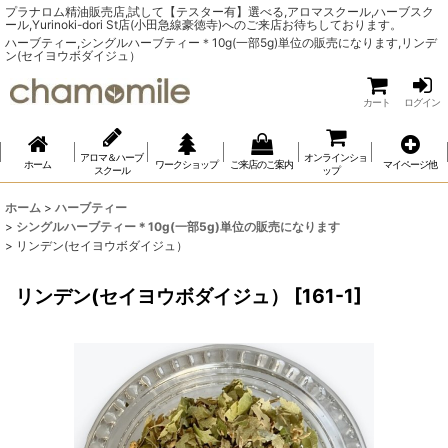
プラナロム精油販売店,試して【テスター有】選べる,アロマスクール,ハーブスク
ール,Yurinoki-dori St店(小田急線豪徳寺)へのご来店お待ちしております。
ハーブティー,シングルハーブティー＊10g(一部5g)単位の販売になります,リンデ
ン(セイヨウボダイジュ）
カート
ログイン
アロマ＆ハーブ
オンラインショ
ホーム
ワークショップ
ご来店のご案内
マイページ他
スクール
ップ
ホーム
>
ハーブティー
>
シングルハーブティー＊10g(一部5g)単位の販売になります
>
リンデン(セイヨウボダイジュ）
リンデン(セイヨウボダイジュ）
[
161-1
]