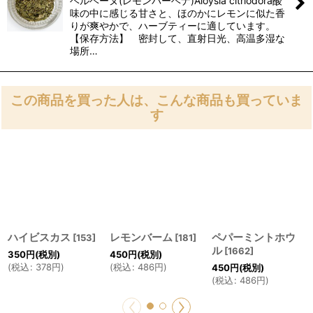
ベルベーヌ(レモンバーベナ)Aloysia citriodora酸
味の中に感じる甘さと、ほのかにレモンに似た香
りが爽やかで、ハーブティーに適しています。
【保存方法】 密封して、直射日光、高温多湿な
場所…
この商品を買った人は、こんな商品も買っていま
す
ハイビスカス
レモンバーム
ペパーミントホウ
[
153
]
[
181
]
ル
[
1662
]
350
円
(税別)
450
円
(税別)
(
税込
:
378
円
)
(
税込
:
486
円
)
450
円
(税別)
(
税込
:
486
円
)