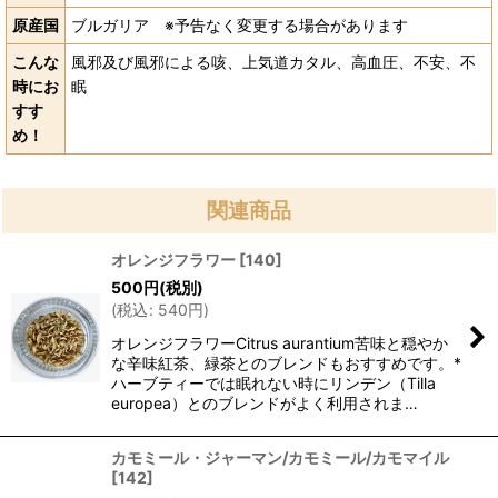
原産国
ブルガリア ※予告なく変更する場合があります
こんな
風邪及び風邪による咳、上気道カタル、高血圧、不安、不
時にお
眠
すす
め！
関連商品
オレンジフラワー
[
140
]
500
円
(税別)
(
税込
:
540
円
)
オレンジフラワーCitrus aurantium苦味と穏やか
な辛味紅茶、緑茶とのブレンドもおすすめです。*
ハーブティーでは眠れない時にリンデン（Tilla
europea）とのブレンドがよく利用されま…
カモミール・ジャーマン/カモミール/カモマイル
[
142
]