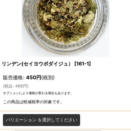
リンデン(セイヨウボダイジュ）
[
161-1
]
販売価格
:
450
円
(税別)
(
税込
:
486
円
)
オプションにより価格が変わる場合もあります。
この商品は軽減税率の対象です。
バリエーション
を選択してください