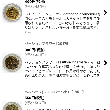
400
円
(税別)
(
税込
:
432
円
)
カモミール・ジャーマンMatricaria chamomilla可
憐なハーブのカモミールは大昔から世界各地で愛
用されてきたハーブ。ほのかな甘みとやさしい香
りはリラックスしたい時やお休み前に最適です。
ミ…
パッションフラワー
[
20175
]
300
円
(税別)
(
税込
:
324
円
)
パッションフラワーPassiflora incarnataティーは
おだやかな草花の香りが特徴。くせのない味は他
のハーブとのブレンドに。作用が穏やかであるた
め小児や老人、更年期の書生などにも安心して処
方…
ベルベーヌ(レモンバーベナ）
[
185-1
]
550
円
(税別)
(
税込
:
594
円
)