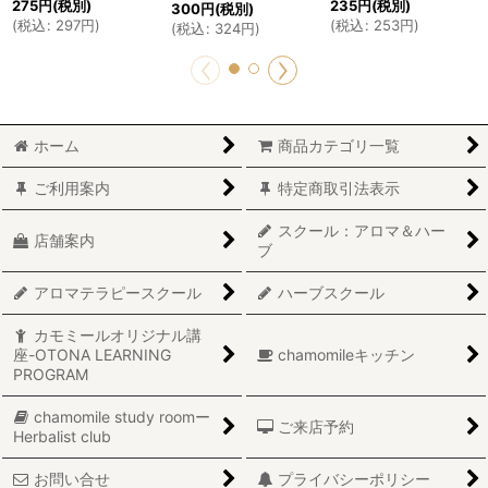
275
円
(税別)
235
円
(税別)
300
円
(税別)
(
税込
:
297
円
)
(
税込
:
253
円
)
(
税込
:
324
円
)
ホーム
商品カテゴリ一覧
ご利用案内
特定商取引法表示
スクール：アロマ＆ハー
店舗案内
ブ
アロマテラピースクール
ハーブスクール
カモミールオリジナル講
座-OTONA LEARNING
chamomileキッチン
PROGRAM
chamomile study roomー
ご来店予約
Herbalist club
お問い合せ
プライバシーポリシー