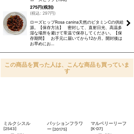
275
円
(税別)
(
税込
:
297
円
)
ローズヒップRosa canina天然のビタミンCの供給
源。【保存方法】 密封して、直射日光、高温多
湿な場所を避けて常温で保存してください。【保
存期間】 お手元に届いてから12か月。開封後は
お早めにお…
この商品を買った人は、こんな商品も買っていま
す
ミルクシスル
パッションフラワ
マルベリーリーフ
[
2543
]
ー
[
K-D7
]
[
20175
]