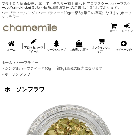
プラナロム精油販売店,試して【テスター有】選べる,アロマスクール,ハーブスク
ール,Yurinoki-dori St店(小田急線豪徳寺)へのご来店お待ちしております。
ハーブティー,シングルハーブティー＊10g(一部5g)単位の販売になります,ホーソ
ンフラワー
カート
ログイン
アロマ＆ハーブ
オンラインショ
ホーム
ワークショップ
ご来店のご案内
マイページ他
スクール
ップ
ホーム
>
ハーブティー
>
シングルハーブティー＊10g(一部5g)単位の販売になります
>
ホーソンフラワー
ホーソンフラワー