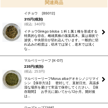
関連商品
イチョウ
[
BS012
]
315
円
(税別)
(
税込
:
340
円
)
イチョウGinkgo biloba １科１属１種を形成する
特異的な存在。雌雄異株の落葉高木。葉は扇状で
波状，中央部分が切れ込んでいます。一般的に切
れ込みの程度は，幼木では深く，老木では浅く
な…
マルベリーリーフ
[
K-D7
]
235
円
(税別)
(
税込
:
253
円
)
マルベリーリーフMorus albaデオキシノジリマイ
シン 【保存方法】 密封して、直射日光、高温多
湿な場所を避けて常温で保存してください。【保
存期間】 お手元に届いてから12か月。開封後
は…
ローズヒップ
[
198
]