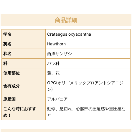
商品詳細
学名
Crataegus oxyacantha
英名
Hawthorn
和名
西洋サンザシ
科
バラ科
使用部位
葉、花
OPC(オリゴメリックプロアントシアニジ
含有成分
ン)
原産国
アルバニア
こんな時におすす
動悸、息切れ、心臓部の圧迫感や重圧感な
め！
ど