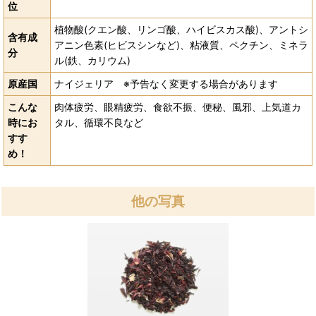
位
植物酸(クエン酸、リンゴ酸、ハイビスカス酸)、アントシ
含有成
アニン色素(ヒビスシンなど)、粘液質、ペクチン、ミネラ
分
ル(鉄、カリウム)
原産国
ナイジェリア ※予告なく変更する場合があります
こんな
肉体疲労、眼精疲労、食欲不振、便秘、風邪、上気道カ
時にお
タル、循環不良など
すす
め！
他の写真