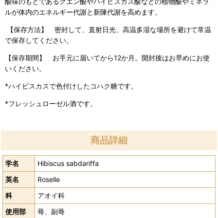
酸味のもとであるクエン酸やハイビスカス酸などの植物酸やミネラ
ルが体内のエネルギー代謝と新陳代謝を高めます。
【保存方法】 密封して、直射日光、高温多湿な場所を避けて常温
で保存してください。
【保存期間】 お手元に届いてから12か月。開封後はお早めにお使
いください。
*ハイビスカスで色付けしたコハク糖です。
*フレッシュローゼル酒です。
商品詳細
学名
Hibiscus sabdariffa
英名
Roselle
科
アオイ科
使用部
蕚、副蕚