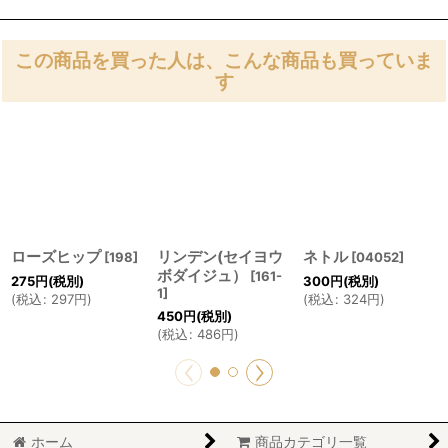
この商品を買った人は、こんな商品も買っていま
す
ローズヒップ
リンデン(セイヨウ
ネトル
[
198
]
[
04052
]
ボダイジュ）
[
161-
275
円
(税別)
300
円
(税別)
1
]
(
税込
:
297
円
)
(
税込
:
324
円
)
450
円
(税別)
(
税込
:
486
円
)
ホーム
商品カテゴリ一覧