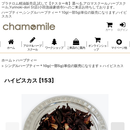
プラナロム精油販売店,試して【テスター有】選べる,アロマスクール,ハーブスク
ール,Yurinoki-dori St店(小田急線豪徳寺)へのご来店お待ちしております。
ハーブティー,シングルハーブティー＊10g(一部5g)単位の販売になります,ハイビ
スカス
カート
ログイン
アロマ＆ハーブ
オンラインショ
ホーム
ワークショップ
ご来店のご案内
マイページ他
スクール
ップ
ホーム
>
ハーブティー
>
シングルハーブティー＊10g(一部5g)単位の販売になります
>
ハイビスカス
ハイビスカス
[
153
]