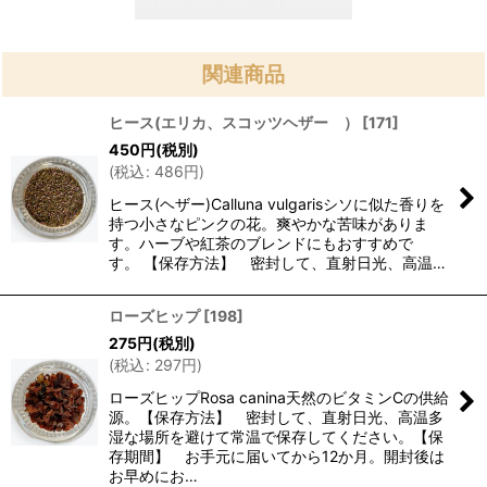
関連商品
ヒース(エリカ、スコッツヘザー ）
[
171
]
450
円
(税別)
(
税込
:
486
円
)
ヒース(ヘザー)Calluna vulgarisシソに似た香りを
持つ小さなピンクの花。爽やかな苦味がありま
す。ハーブや紅茶のブレンドにもおすすめで
す。 【保存方法】 密封して、直射日光、高温…
ローズヒップ
[
198
]
275
円
(税別)
(
税込
:
297
円
)
ローズヒップRosa canina天然のビタミンCの供給
源。【保存方法】 密封して、直射日光、高温多
湿な場所を避けて常温で保存してください。【保
存期間】 お手元に届いてから12か月。開封後は
お早めにお…