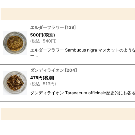
エルダーフラワー
[
139
]
500
円
(税別)
(
税込
:
540
円
)
エルダーフラワー Sambucus nigra マスカ
ー…
ダンディライオン
[
204
]
475
円
(税別)
(
税込
:
513
円
)
ダンディライオン Taraxacum officinal