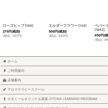
ローズヒップ
エルダーフラワー
ペパー
[
198
]
[
139
]
[
1662
]
275
円
(税別)
500
円
(税別)
450
円
(
(
税込
:
297
円
)
(
税込
:
540
円
)
(
税込
:
4
ホーム
ご利用案内
店舗案内
アロマテラピースクール
カモミールオリジナル講座-OTONA LEARNING PROGRAM