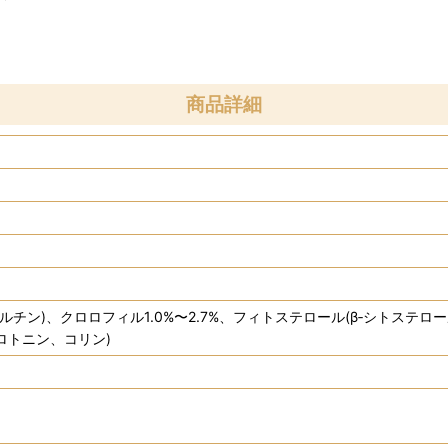
商品詳細
チン)、クロロフィル1.0%〜2.7%、フィトステロール(β‐シトステロ
ロトニン、コリン)