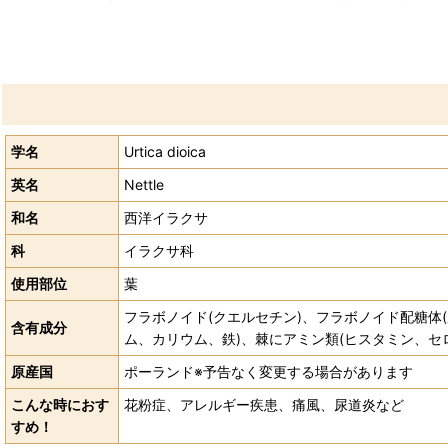
学名
Urtica dioica
英名
Nettle
和名
西洋イラクサ
科
イラクサ科
使用部位
葉
フラボノイド(クエルセチン)、フラボノイド配糖体(ル
含有成分
ム、カリウム、鉄)、棘にアミン類(ヒスタミン、セ
原産国
ポーランド※予告なく変更する場合があります
こんな時におす
花粉症、アレルギー疾患、痛風、尿道炎など
すめ！