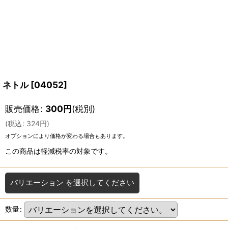
ネトル
[
04052
]
販売価格
:
300
円
(税別)
(
税込
:
324
円
)
オプションにより価格が変わる場合もあります。
この商品は軽減税率の対象です。
バリエーション
を選択してください
数量
: