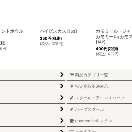
ミントホウル
ハイビスカス
カモミール・ジャ
[
153
]
カモミール/カモ
350
円
(税別)
[
142
]
税別)
(
税込
:
378
円
)
86
円
)
400
円
(税別)
(
税込
:
432
円
)
商品カテゴリ一覧
特定商取引法表示
スクール：アロマ＆ハーブ
ハーブスクール
chamomileキッチン