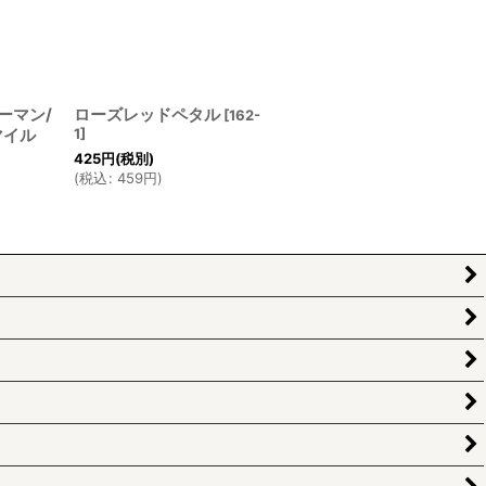
ーマン/
ローズレッドペタル
[
162-
マイル
1
]
425
円
(税別)
(
税込
:
459
円
)