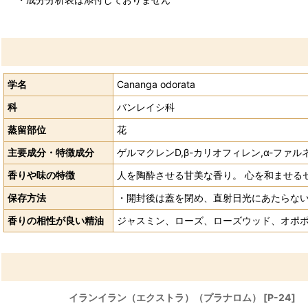
学名
Cananga odorata
科
バンレイシ科
蒸留部位
花
主要成分・特徴成分
ゲルマクレンD,β-カリオフィレン,α-ファ
香りや味の特徴
人を陶酔させる甘美な香り。 心を和ませる
保存方法
・開封後は蓋を閉め、直射日光にあたらない
香りの相性が良い精油
ジャスミン、ローズ、ローズウッド、オポ
イランイラン（エクストラ）（プラナロム）
[
P-24
]