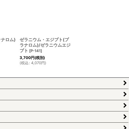
ナロム)
ゼラニウム・エジプト(プ
ラナロム)/ゼラニウムエジ
プト
[
P-141
]
3,700
円
(税別)
(
税込
:
4,070
円
)