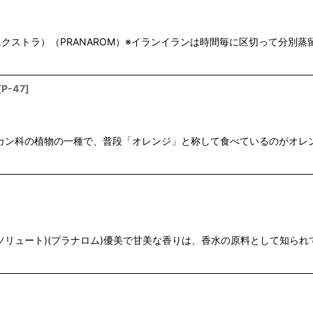
ストラ）（PRANAROM）※イランイランは時間毎に区切って分別
[
P-47
]
ミカン科の植物の一種で、普段「オレンジ」と称して食べているのがオ
リュート)(プラナロム)優美で甘美な香りは、香水の原料として知られ