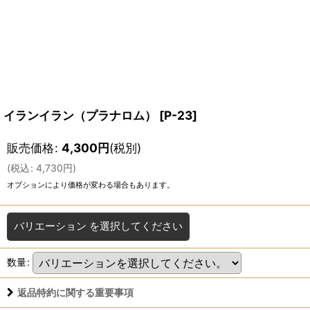
イランイラン（プラナロム）
[
P-23
]
販売価格
:
4,300
円
(税別)
(
税込
:
4,730
円
)
オプションにより価格が変わる場合もあります。
バリエーション
を選択してください
数量
:
返品特約に関する重要事項