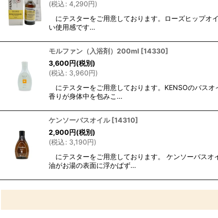
(
税込
:
4,290
円
)
にテスターをご用意しております。ローズヒップオイル
い使用感です…
モルファン（入浴剤）200ml
[
14330
]
3,600
円
(税別)
(
税込
:
3,960
円
)
にテスターをご用意しております。KENSOのバスオ
香りが身体中を包みこ…
ケンソーバスオイル
[
14310
]
2,900
円
(税別)
(
税込
:
3,190
円
)
にテスターをご用意しております。 ケンソーバスオ
油がお湯の表面に浮かばず…