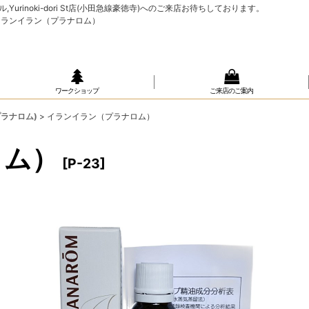
rinoki-dori St店(小田急線豪徳寺)へのご来店お待ちしております。
),イランイラン（プラナロム）
ワークショップ
ご来店のご案内
プラナロム)
>
イランイラン（プラナロム）
ロム）
[
P-23
]