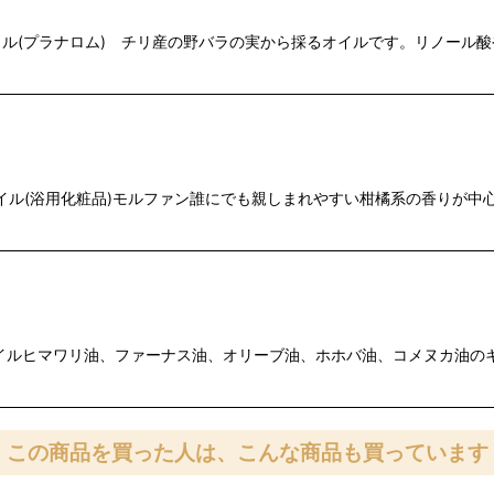
(プラナロム) チリ産の野バラの実から採るオイルです。リノール酸
イル(浴用化粧品)モルファン誰にでも親しまれやすい柑橘系の香りが中
イルヒマワリ油、ファーナス油、オリーブ油、ホホバ油、コメヌカ油のキ
この商品を買った人は、こんな商品も買っています