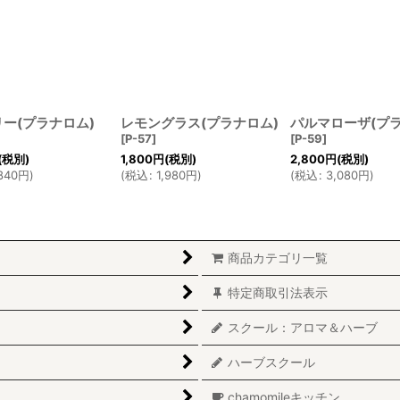
リー(プラナロム)
レモングラス(プラナロム)
パルマローザ(プラ
[
P-57
]
[
P-59
]
(税別)
1,800
円
(税別)
2,800
円
(税別)
840
円
)
(
税込
:
1,980
円
)
(
税込
:
3,080
円
)
商品カテゴリ一覧
特定商取引法表示
スクール：アロマ＆ハーブ
ハーブスクール
chamomileキッチン