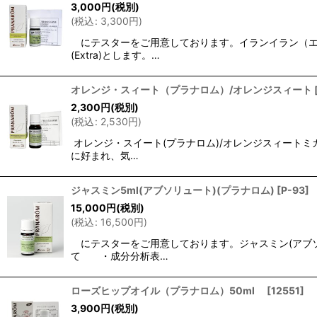
3,000
円
(税別)
(
税込
:
3,300
円
)
にテスターをご用意しております。イランイラン（エク
(Extra)とします。…
オレンジ・スィート（プラナロム）/オレンジスィート
2,300
円
(税別)
(
税込
:
2,530
円
)
オレンジ・スイート(プラナロム)/オレンジスィート
に好まれ、気…
ジャスミン5ml(アブソリュート)(プラナロム)
[
P-93
]
15,000
円
(税別)
(
税込
:
16,500
円
)
にテスターをご用意しております。ジャスミン(アブソ
て ・成分分析表…
ローズヒップオイル（プラナロム）50ml
[
12551
]
3,900
円
(税別)