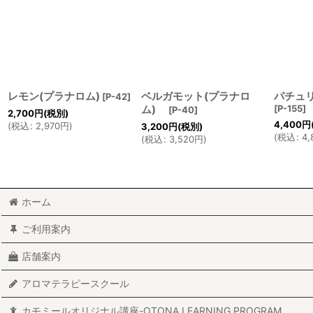
レモン(プラナロム)
ベルガモット(プラナロ
パチュ
[
P-42
]
ム)
[
P-155
]
[
P-40
]
2,700
円
(税別)
4,400
円
(
税込
:
2,970
円
)
3,200
円
(税別)
(
税込
:
4,
(
税込
:
3,520
円
)
ホーム
ご利用案内
店舗案内
アロマテラピースクール
カモミールオリジナル講座-OTONA LEARNING PROGRAM