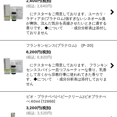
2,400
円
(税別)
(
税込
:
2,640
円
)
にテスターをご用意しております。ユーカリ・
ラディアタ(プラナロム)強すぎないシネオール臭
が爽快。沈んだ気分を高揚させたいときに適する
香りです。◆について ・成分分析表は添付し
ておりません
フランキンセンス(プラナロム)
[
P-20
]
6,200
円
(税別)
(
税込
:
6,820
円
)
にテスターをご用意しております。 フランキン
センススパイシー且つフルーティーな香り。乳香
として古くから宗教行事に使われてきた香りで
す。◆について ・成分分析表は添付しておりま
せん
ビオ・プラナベベ(ベビークリーム)ビオプラナべ
べ 40ml
[
12666
]
3,200
円
(税別)
(
税込
:
3,520
円
)