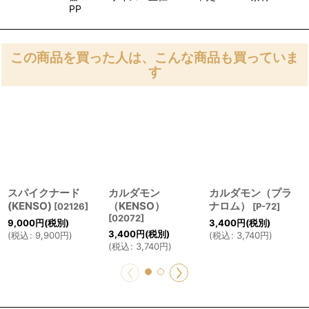
PP
この商品を買った人は、こんな商品も買っていま
す
スパイクナード
カルダモン
カルダモン（プラ
(KENSO)
（KENSO）
ナロム）
[
02126
]
[
P-72
]
[
02072
]
9,000
円
(税別)
3,400
円
(税別)
3,400
円
(税別)
(
税込
:
9,900
円
)
(
税込
:
3,740
円
)
(
税込
:
3,740
円
)