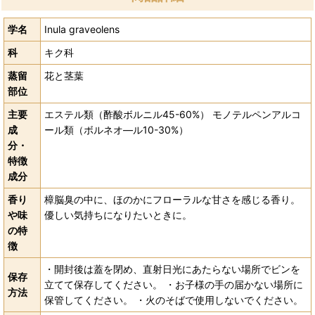
学名
Inula graveolens
科
キク科
蒸留
花と茎葉
部位
主要
エステル類（酢酸ボルニル45-60%） モノテルペンアルコ
成
ール類（ボルネオ―ル10-30%）
分・
特徴
成分
香り
樟脳臭の中に、ほのかにフローラルな甘さを感じる香り。
や味
優しい気持ちになりたいときに。
の特
徴
・開封後は蓋を閉め、直射日光にあたらない場所でビンを
保存
立てて保存してください。 ・お子様の手の届かない場所に
方法
保管してください。 ・火のそばで使用しないでください。