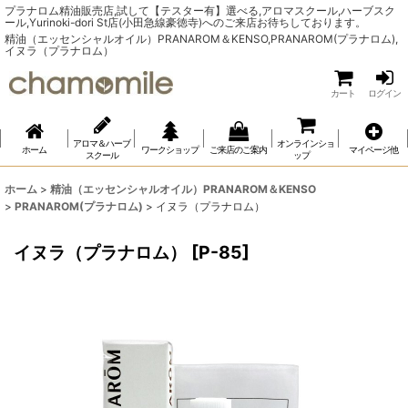
プラナロム精油販売店,試して【テスター有】選べる,アロマスクール,ハーブスク
ール,Yurinoki-dori St店(小田急線豪徳寺)へのご来店お待ちしております。
精油（エッセンシャルオイル）PRANAROM＆KENSO,PRANAROM(プラナロム),
イヌラ（プラナロム）
カート
ログイン
アロマ＆ハーブ
オンラインショ
ホーム
ワークショップ
ご来店のご案内
マイページ他
スクール
ップ
ホーム
>
精油（エッセンシャルオイル）PRANAROM＆KENSO
>
PRANAROM(プラナロム)
>
イヌラ（プラナロム）
イヌラ（プラナロム）
[
P-85
]