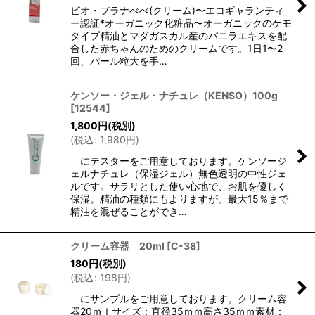
ビオ・プラナべべ(クリーム)〜エコギャランティ
ー認証*オーガニック化粧品〜オーガニックのケモ
タイプ精油とマダガスカル産のバニラエキスを配
合した赤ちゃんのためのクリームです。1日1〜2
回、パール粒大を手…
ケンソー・ジェル・ナチュレ（KENSO）100g
[
12544
]
1,800
円
(税別)
(
税込
:
1,980
円
)
にテスターをご用意しております。ケンソージ
ェルナチュレ（保湿ジェル）無色透明の中性ジェ
ルです。サラリとした使い心地で、お肌を優しく
保湿。精油の種類にもよりますが、最大15％まで
精油を混ぜることができ…
クリーム容器 20ml
[
C-38
]
180
円
(税別)
(
税込
:
198
円
)
にサンプルをご用意しております。クリーム容
器20ｍｌサイズ：直径35ｍｍ高さ35ｍｍ素材：