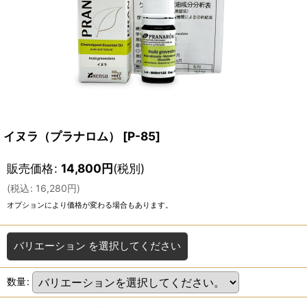
イヌラ（プラナロム）
[
P-85
]
販売価格
:
14,800
円
(税別)
(
税込
:
16,280
円
)
オプションにより価格が変わる場合もあります。
バリエーション
を選択してください
数量
: