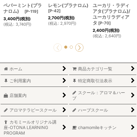
ペパーミント(プラ
レモン(プラナロム)
ユーカリ・ラディ
ナロム)
[
P-42
]
アタ(プラナロム)/
[
P-119
]
ユーカリラディア
2,700
円
(税別)
3,400
円
(税別)
タ
[
P-70
]
(
税込
:
2,970
円
)
(
税込
:
3,740
円
)
2,400
円
(税別)
(
税込
:
2,640
円
)
ホーム
商品カテゴリ一覧
ご利用案内
特定商取引法表示
スクール：アロマ＆ハー
店舗案内
ブ
アロマテラピースクール
ハーブスクール
カモミールオリジナル講
座-OTONA LEARNING
chamomileキッチン
PROGRAM