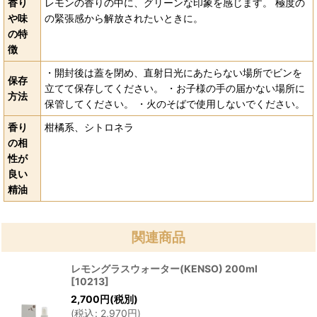
香り
レモンの香りの中に、グリーンな印象を感じます。 極度の
や味
の緊張感から解放されたいときに。
の特
徴
・開封後は蓋を閉め、直射日光にあたらない場所でビンを
保存
立てて保存してください。 ・お子様の手の届かない場所に
方法
保管してください。 ・火のそばで使用しないでください。
香り
柑橘系、シトロネラ
の相
性が
良い
精油
関連商品
レモングラスウォーター(KENSO) 200ml
[
10213
]
2,700
円
(税別)
(
税込
:
2,970
円
)