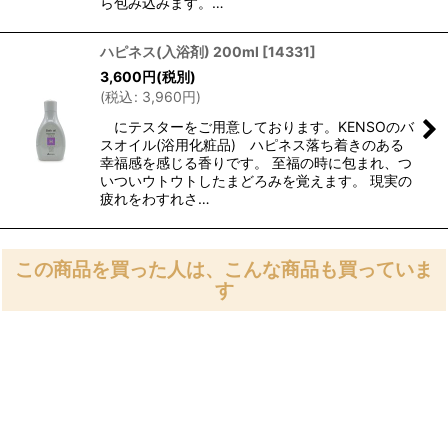
ら包み込みます。…
ハピネス(入浴剤) 200ml
[
14331
]
3,600
円
(税別)
(
税込
:
3,960
円
)
にテスターをご用意しております。KENSOのバ
スオイル(浴用化粧品) ハピネス落ち着きのある
幸福感を感じる香りです。 至福の時に包まれ、つ
いついウトウトしたまどろみを覚えます。 現実の
疲れをわすれさ…
この商品を買った人は、こんな商品も買っていま
す