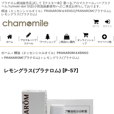
プラナロム精油販売店,試して【テスター有】選べる,アロマスクール,ハーブスク
ール,Yurinoki-dori St店(小田急線豪徳寺)へのご来店お待ちしております。
精油（エッセンシャルオイル）PRANAROM＆KENSO,PRANAROM(プラナロム),
レモングラス(プラナロム)
カート
ログイン
アロマ＆ハーブ
オンラインショ
ホーム
ワークショップ
ご来店のご案内
マイページ他
スクール
ップ
ホーム
>
精油（エッセンシャルオイル）PRANAROM＆KENSO
>
PRANAROM(プラナロム)
>
レモングラス(プラナロム)
レモングラス(プラナロム)
[
P-57
]