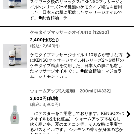
スクワーク後のリラックスにKENSOマッサージオ
イルNシリーズ2〜6種類のケモタイプ精油を使用
した、日本人の肌に配慮したマッサージオイルで
す。●配合精油：ラ…
ケモタイプマッサージオイル110
[
12820
]
2,400
円
(税別)
(
税込
:
2,640
円
)
ケモタイプマッサージオイル１10寒さが苦手な方
にKENSOマッサージオイルNシリーズ2〜6種類の
ケモタイプ精油を使用した、日本人の肌に配慮し
たマッサージオイルです。●配合精油：マジョラ
ム、シナモン・カ…
ウォームアップ(入浴剤) 200ml
[
14332
]
3,600
円
(税別)
(
税込
:
3,960
円
)
にテスターをご用意しております。KENSOのバ
スオイル(浴用化粧品) ウォームアップ木枯らし
吹く寒い冬、夏のエアコン等、そんな時に重宝す
るバスオイルです。 シナモンの香りが身体の芯か