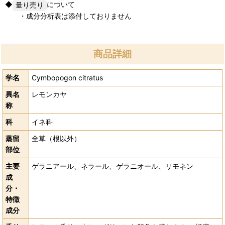
◆
について
・成分分析表は添付しておりません
商品詳細
学名
Cymbopogon citratus
異名
レモンカヤ
称
科
イネ科
蒸留
全草（根以外）
部位
主要
ゲラニアール、ネラール、ゲラニオール、リモネン
成
分・
特徴
成分