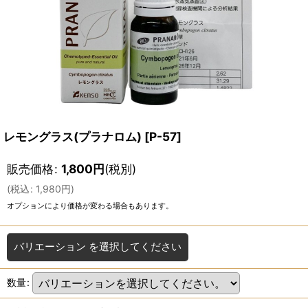
レモングラス(プラナロム)
[
P-57
]
販売価格
:
1,800
円
(税別)
(
税込
:
1,980
円
)
オプションにより価格が変わる場合もあります。
バリエーション
を選択してください
数量
: