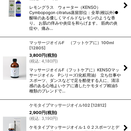
レモングラス ウォーター（KENSO）
Cymbopogon citratus蒸留部位：全草(根以外)●
酸味のある優しくマイルドなレモンのような香
り。 お肌の痒みや炎症を和らげます。 筋肉の炎
症や、痛み…
マッサージオイルF （フットケアに）100ml
[
12805
]
3,800
円
(税別)
(
税込
:
4,180
円
)
マッサージオイルF（フットケアに）KENSOマッ
サージオイル Pシリーズ(化粧用油) 立ち仕事や
スポーツ、ダンスなどで足を酷使する人に、清涼
感のある心地よいケアに適したケモタイプ精油5
種類のブレンドで…
ケモタイプマッサージオイル102
[
12812
]
2,900
円
(税別)
(
税込
:
3,190
円
)
ケモタイプマッサージオイル１０２スポーツとデ