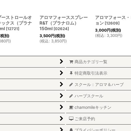
ブーストロールオ
アロマフォーススプレー
アロマフォース・
ラックス（プラナ
R&T（プラナロム）
ョン
[
12609
]
ml
150ml
[
12721
]
[
02624
]
3,000
円
(税別)
(
税込
:
3,300
円
)
(税別)
3,500
円
(税別)
080
円
)
(
税込
:
3,850
円
)
商品カテゴリ一覧
特定商取引法表示
スクール：アロマ＆ハーブ
ハーブスクール
chamomileキッチン
ご来店予約
プライバシーポリシー