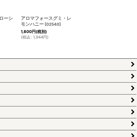
ローシ
アロマフォースグミ・レ
モンハニー
[
02540
]
1,800
円
(税別)
(
税込
:
1,944
円
)