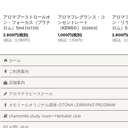
アロマブーストロールオ
アロマフレグランス・コ
アロマ
ン・フォーカス（プラナ
ンセントレート
ン・リ
ロム）5ml
（KENSO）
ロム）5
[
12725
]
[
02903
]
2,800
円
(税別)
1,000
円
(税別)
2,800
円
(
税込
:
3,080
円
)
(
税込
:
1,100
円
)
(
税込
:
3,
ホーム
ご利用案内
店舗案内
アロマテラピースクール
カモミールオリジナル講座-OTONA LEARNING PROGRAM
chamomile study roomーHerbalist club
お問い合せ