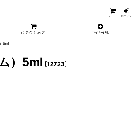
カート
ログイン
オンラインショップ
マイページ他
5ml
）5ml
[
12723
]