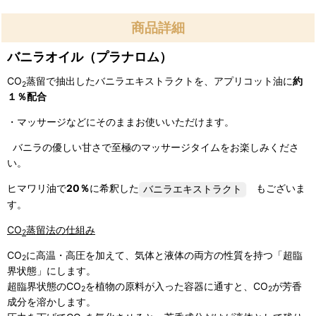
商品詳細
バニラオイル（プラナロム）
CO
蒸留で抽出したバニラエキストラクトを、アプリコット油に
約
2
１％配合
・マッサージなどにそのままお使いいただけます。
バニラの優しい甘さで至極のマッサージタイムをお楽しみくださ
い。
ヒマワリ油で
20％
に希釈した
もございま
す。
CO
蒸留法の仕組み
2
CO
に高温・高圧を加えて、気体と液体の両方の性質を持つ「超臨
2
界状態」にします。
超臨界状態のCO
を植物の原料が入った容器に通すと、CO
が芳香
2
2
成分を溶かします。