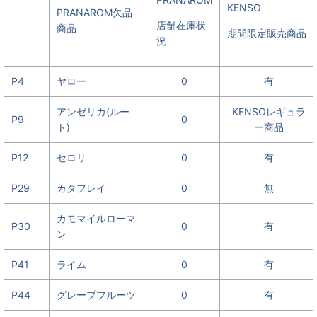
KENSO
PRANAROM欠品
店舗在庫状
商品
期間限定販売商品
況
P4
ヤロー
0
有
アンゼリカ(ルー
KENSOレギュラ
P9
0
ト)
ー商品
P12
セロリ
0
有
P29
カタフレイ
0
無
カモマイルローマ
P30
0
有
ン
P41
ライム
0
有
P44
グレープフルーツ
0
有