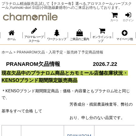
プラナロム精油販売店,試して【テスター有】選べる,アロマスクール,ハーブスク
ール,Yurinoki-dori St店(小田急線豪徳寺)へのご来店お待ちしております。
カート
ログイン
アロマ＆ハーブ
オンラインショ
ホーム
ワークショップ
ご来店のご案内
マイページ他
スクール
ップ
ホーム
>
PRANAROM欠品・入荷予定・販売終了予定商品情報
PRANAROM欠品情報 2026.7.22
現在欠品中のプラナロム商品とカモミール店舗在庫状況・
KENSOブランド期間限定販売商品
＊KENSOブランド期間限定商品：価格・内容量ともプラナロム社と同じ
で、
芳香成分・残留農薬検査等、弊社の
基準をすべて合格 して
おり、申し分のない品質です。
PRANAROM