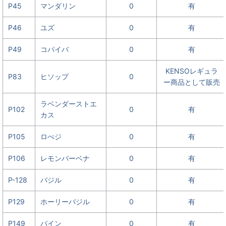
P45
マンダリン
0
有
P46
ユズ
0
有
P49
コパイバ
0
有
KENSOレギュラ
P83
ヒソップ
0
ー商品として販売
ラベンダーストエ
P102
0
有
カス
P105
ロべジ
0
有
P106
レモンバーベナ
0
有
P-128
バジル
0
有
P129
ホーリーバジル
0
有
P149
パイン
0
有