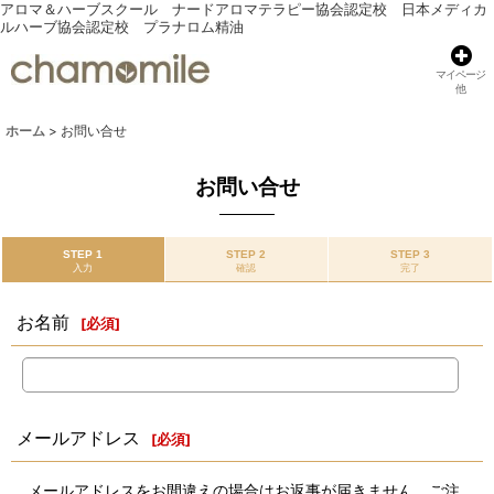
アロマ＆ハーブスクール ナードアロマテラピー協会認定校 日本メディカ
ルハーブ協会認定校 プラナロム精油
マイページ
他
ホーム
>
お問い合せ
お問い合せ
STEP 1
STEP 2
STEP 3
入力
確認
完了
お名前
[
必須
]
メールアドレス
[
必須
]
メールアドレスをお間違えの場合はお返事が届きません。ご注